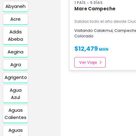
1 PAÍS
5 DÍAS
Abyaneh
Mare Campeche
Acre
Salidas todo el año
desde Ciud
Visitando
Calakmul
,
Campech
Addis
Colorado
Abeba
$
12,479
MXN
Aegina
Ver Viaje
Agra
Agrigento
Agua
Azul
Aguas
Calientes
Aguas