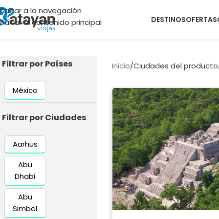
Saltar a la navegación
DESTINOS
OFERTAS
Saltar al contenido principal
Filtrar por Países
Inicio
/
Ciudades del producto
México
Filtrar por Ciudades
Aarhus
Abu
Dhabi
Abu
Simbel