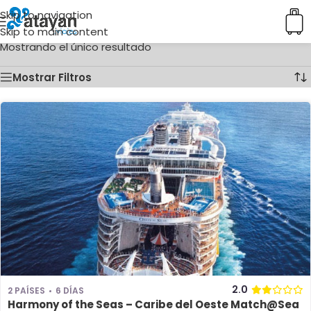
Skip to navigation
Inicio
/
Ciudades del producto
/
Costa Maya
Skip to main content
Mostrando el único resultado
Mostrar Filtros
2.0
2 PAÍSES
6 DÍAS
Harmony of the Seas – Caribe del Oeste Match@Sea