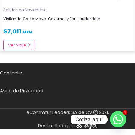
Salidas en Noviembre
Visitando
Costa Maya
,
Cozumel
y
Fort Lauderdale
$
7,011
MXN
Ver Viaje
Contacto
Aviso de Privacidad
eCommtur Leaders SA de CV
2021.
1
Cotiza aquí
Desarrollado por