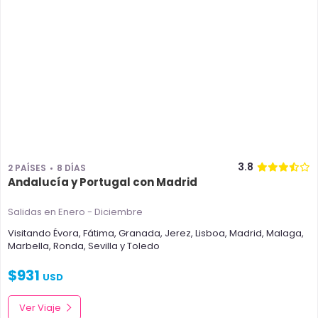
3.8
2 PAÍSES
8 DÍAS
Andalucía y Portugal con Madrid
Salidas en Enero - Diciembre
Visitando
Évora
,
Fátima
,
Granada
,
Jerez
,
Lisboa
,
Madrid
,
Malaga
,
Marbella
,
Ronda
,
Sevilla
y
Toledo
$
931
USD
Ver Viaje