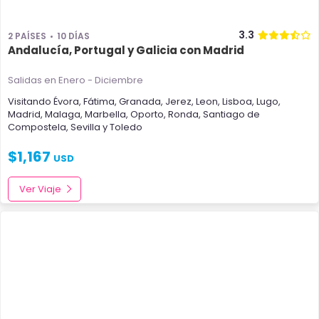
3.3
2 PAÍSES
10 DÍAS
Andalucía, Portugal y Galicia con Madrid
Salidas en Enero - Diciembre
Visitando
Évora
,
Fátima
,
Granada
,
Jerez
,
Leon
,
Lisboa
,
Lugo
,
Madrid
,
Malaga
,
Marbella
,
Oporto
,
Ronda
,
Santiago de
Compostela
,
Sevilla
y
Toledo
$
1,167
USD
Ver Viaje