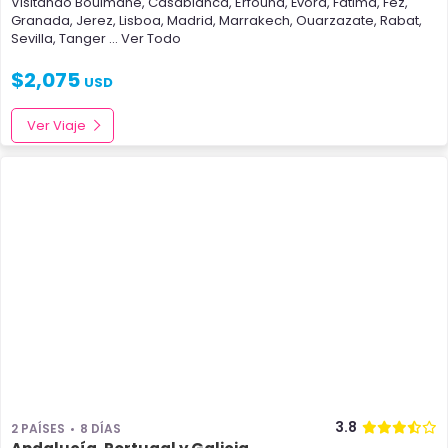
Visitando
Boulmane
,
Casablanca
,
Erfound
,
Évora
,
Fátima
,
Fez
,
Granada
,
Jerez
,
Lisboa
,
Madrid
,
Marrakech
,
Ouarzazate
,
Rabat
,
Sevilla
,
Tanger
... Ver Todo
$
2,075
USD
Ver Viaje
3.8
2 PAÍSES
8 DÍAS