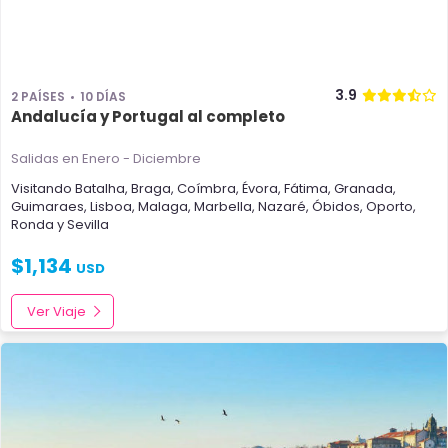
3.9
2 PAÍSES
10 DÍAS
Andalucía y Portugal al completo
Salidas en Enero - Diciembre
Visitando
Batalha
,
Braga
,
Coímbra
,
Évora
,
Fátima
,
Granada
,
Guimaraes
,
Lisboa
,
Malaga
,
Marbella
,
Nazaré
,
Óbidos
,
Oporto
,
Ronda
y
Sevilla
$
1,134
USD
Ver Viaje