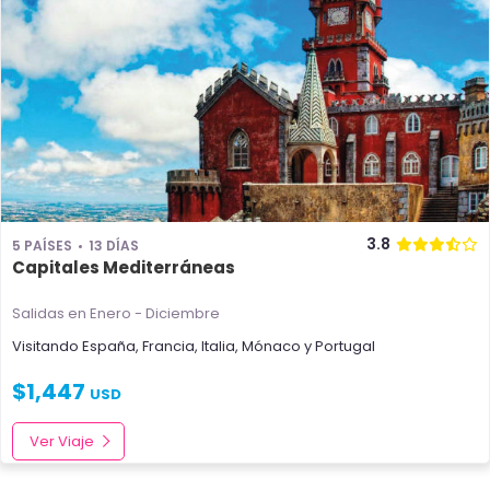
3.8
5 PAÍSES
13 DÍAS
Capitales Mediterráneas
Salidas en Enero - Diciembre
Visitando
España
,
Francia
,
Italia
,
Mónaco
y
Portugal
$
1,447
USD
Ver Viaje