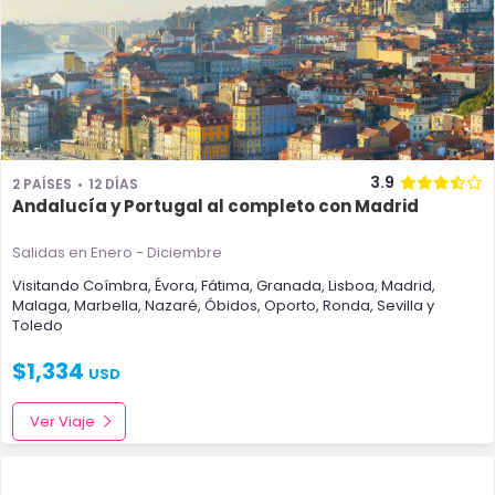
3.9
2 PAÍSES
12 DÍAS
Andalucía y Portugal al completo con Madrid
Salidas en Enero - Diciembre
Visitando
Coímbra
,
Évora
,
Fátima
,
Granada
,
Lisboa
,
Madrid
,
Malaga
,
Marbella
,
Nazaré
,
Óbidos
,
Oporto
,
Ronda
,
Sevilla
y
Toledo
$
1,334
USD
Ver Viaje