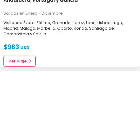
Andalucía, Portugal y Galicia
Salidas en Enero - Diciembre
Visitando
Évora
,
Fátima
,
Granada
,
Jerez
,
Leon
,
Lisboa
,
Lugo
,
Madrid
,
Malaga
,
Marbella
,
Oporto
,
Ronda
,
Santiago de
Compostela
y
Sevilla
$
983
USD
Ver Viaje