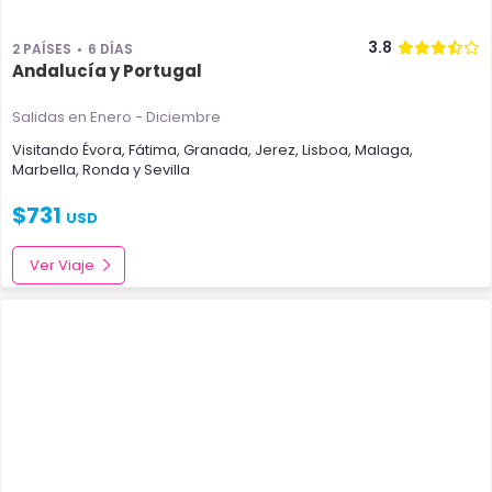
3.8
2 PAÍSES
6 DÍAS
Andalucía y Portugal
Salidas en Enero - Diciembre
Visitando
Évora
,
Fátima
,
Granada
,
Jerez
,
Lisboa
,
Malaga
,
Marbella
,
Ronda
y
Sevilla
$
731
USD
Ver Viaje