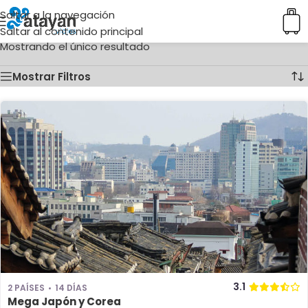
Saltar a la navegación
Inicio
/
Ciudades del producto
/
Gangnam
Saltar al contenido principal
Mostrando el único resultado
Mostrar Filtros
3.1
2 PAÍSES
14 DÍAS
Mega Japón y Corea