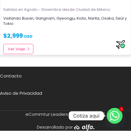
Salidas en Agosto - Diciembre
desde Ciudad de México
Visitando
Busan
,
Gangnam
,
Gyeongju
,
Kioto
,
Narita
,
Osaka
,
Seúl
y
Tokio
$
2,999
USD
Ver Viaje
Contacto
Aviso de Privacidad
1
eCommtur Leaders SA de CV
2021.
Cotiza aquí
Desarrollado por