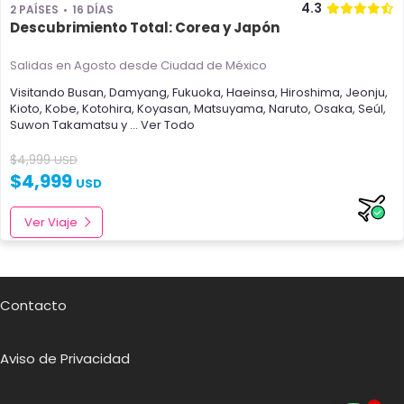
4.3
2 PAÍSES
16 DÍAS
Descubrimiento Total: Corea y Japón
Salidas en Agosto
desde Ciudad de México
Visitando
Busan
,
Damyang
,
Fukuoka
,
Haeinsa
,
Hiroshima
,
Jeonju
,
Kioto
,
Kobe
,
Kotohira
,
Koyasan
,
Matsuyama
,
Naruto
,
Osaka
,
Seúl
,
Suwon
Takamatsu
y
... Ver Todo
$
4,999
USD
$
4,999
USD
Ver Viaje
Contacto
Aviso de Privacidad