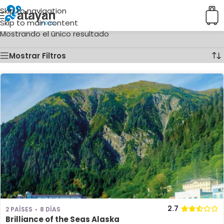
Skip to navigation
Inicio
/
Ciudades del producto
/
Juneau
Skip to main content
Mostrando el único resultado
Mostrar Filtros
2.7
2 PAÍSES
8 DÍAS
Brilliance of the Seas Alaska