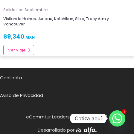
Salidas en Septiembre
Visitando
Haines
,
Juneau
,
Ketchikan
,
Sitka
,
Tracy Arm
y
Vancouver
$
9,340
MXN
Ver Viaje
Contacto
Aviso de Privacidad
1
eCommtur Leaders SA de CV
2021.
Cotiza aquí
Desarrollado por