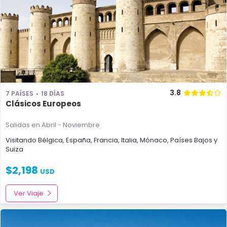
3.8
7 PAÍSES
18 DÍAS
Clásicos Europeos
Salidas en Abril - Noviembre
Visitando
Bélgica
,
España
,
Francia
,
Italia
,
Mónaco
,
Países Bajos
y
Suiza
$
2,198
USD
Ver Viaje