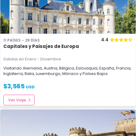
4.4
11 PAÍSES
29 DÍAS
Capitales y Paisajes de Europa
Salidas en Enero - Diciembre
Visitando
Alemania
,
Austria
,
Bélgica
,
Eslovaquia
,
España
,
Francia
,
Inglaterra
,
Italia
,
Luxemburgo
,
Mónaco
y
Países Bajos
$
3,565
USD
Ver Viaje