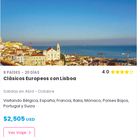
4.0
8 PAÍSES
20 DÍAS
Clásicos Europeos con Lisboa
Salidas en Abril - Octubre
Visitando
Bélgica
,
España
,
Francia
,
Italia
,
Mónaco
,
Países Bajos
,
Portugal
y
Suiza
$
2,505
USD
Ver Viaje