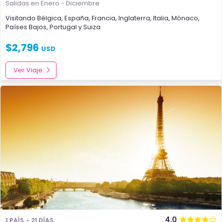
Salidas en Enero - Diciembre
Visitando
Bélgica
,
España
,
Francia
,
Inglaterra
,
Italia
,
Mónaco
,
Países Bajos
,
Portugal
y
Suiza
$
2,796
USD
Ver Viaje
4.0
1 PAÍS
21 DÍAS