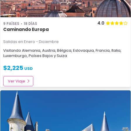
4.0
9 PAÍSES
18 DÍAS
Caminando Europa
Salidas en Enero - Diciembre
Visitando
Alemania
,
Austria
,
Bélgica
,
Eslovaquia
,
Francia
,
Italia
,
Luxemburgo
,
Países Bajos
y
Suiza
$
2,225
USD
Ver Viaje