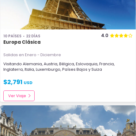
4.0
10 PAÍSES
22 DÍAS
Europa Clásica
Salidas en Enero - Diciembre
Visitando
Alemania
,
Austria
,
Bélgica
,
Eslovaquia
,
Francia
,
Inglaterra
,
Italia
,
Luxemburgo
,
Países Bajos
y
Suiza
$
2,791
USD
Ver Viaje