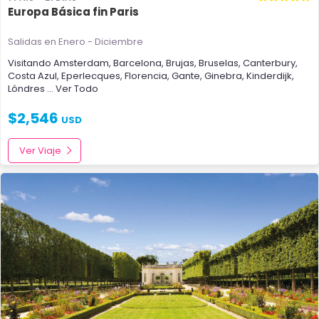
Europa Básica fin Paris
Salidas en Enero - Diciembre
Visitando
Amsterdam
,
Barcelona
,
Brujas
,
Bruselas
,
Canterbury
,
Costa Azul
,
Eperlecques
,
Florencia
,
Gante
,
Ginebra
,
Kinderdijk
,
Lóndres
... Ver Todo
$
2,546
USD
Ver Viaje