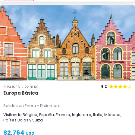
4.0
8 PAÍSES
22 DÍAS
Europa Básica
Salidas en Enero - Diciembre
Visitando
Bélgica
,
España
,
Francia
,
Inglaterra
,
Italia
,
Mónaco
,
Países Bajos
y
Suiza
$
2,764
USD