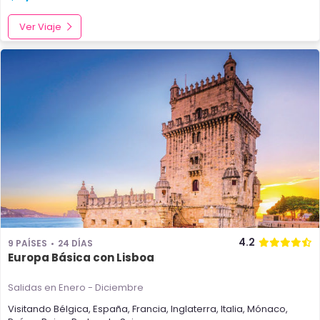
Ver Viaje
4.2
9 PAÍSES
24 DÍAS
Europa Básica con Lisboa
Salidas en Enero - Diciembre
Visitando
Bélgica
,
España
,
Francia
,
Inglaterra
,
Italia
,
Mónaco
,