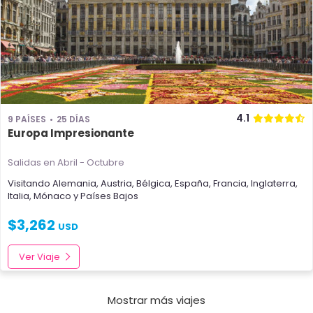
4.1
9 PAÍSES
25 DÍAS
Europa Impresionante
Salidas en Abril - Octubre
Visitando
Alemania
,
Austria
,
Bélgica
,
España
,
Francia
,
Inglaterra
,
Italia
,
Mónaco
y
Países Bajos
$
3,262
USD
Ver Viaje
Mostrar más viajes