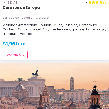
3.5
15 DÍAS
Corazón de Europa
Salidas en Febrero - Octubre
Visitando
Amsterdam
,
Bouillon
,
Brujas
,
Bruselas
,
Canterbury
,
Cochem
,
Crucero por el Rhin
,
Eperlecques
,
Epernay
,
Estrasburgo
,
Frankfurt
... Ver Todo
$
1,961
USD
Ver Viaje