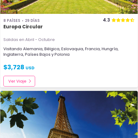
4.3
8 PAÍSES
29 DÍAS
Europa Circular
Salidas en Abril - Octubre
Visitando
Alemania
,
Bélgica
,
Eslovaquia
,
Francia
,
Hungría
,
Inglaterra
,
Países Bajos
y
Polonia
$
3,728
USD
Ver Viaje