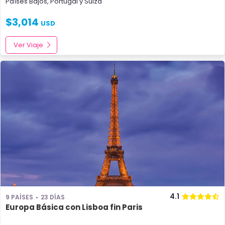
Países Bajos
,
Portugal
y
Suiza
$
3,014
USD
Ver Viaje
4.1
9 PAÍSES
23 DÍAS
Europa Básica con Lisboa fin Paris