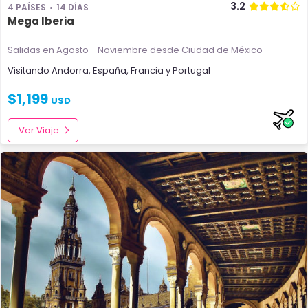
3.2
4 PAÍSES
14 DÍAS
Mega Iberia
Salidas en Agosto - Noviembre
desde Ciudad de México
Visitando
Andorra
,
España
,
Francia
y
Portugal
$
1,199
USD
Ver Viaje