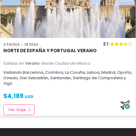
3.1
2 PAÍSES
18 DÍAS
NORTE DE ESPAÑA Y PORTUGAL VERANO
Salidas en
Verano
desde Ciudad de México
Visitando
Barcelona
,
Coímbra
,
La Coruña
,
Lisboa
,
Madrid
,
Oporto
,
Oviedo
,
San Sebastián
,
Santander
,
Santiago de Compostela
y
Vigo
$
4,189
USD
Ver Viaje