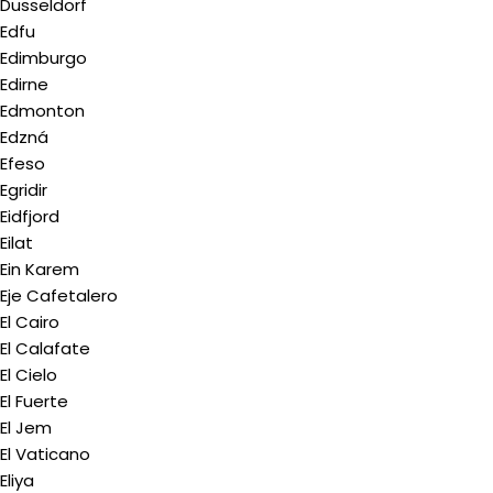
Dusseldorf
Edfu
Edimburgo
Edirne
Edmonton
Edzná
Efeso
Egridir
Eidfjord
Eilat
Ein Karem
Eje Cafetalero
El Cairo
El Calafate
El Cielo
El Fuerte
El Jem
El Vaticano
Eliya