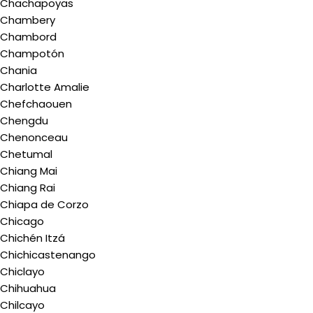
Chachapoyas
Chambery
Chambord
Champotón
Chania
Charlotte Amalie
Chefchaouen
Chengdu
Chenonceau
Chetumal
Chiang Mai
Chiang Rai
Chiapa de Corzo
Chicago
Chichén Itzá
Chichicastenango
Chiclayo
Chihuahua
Chilcayo