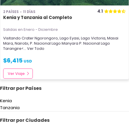
4.1
2 PAÍSES
11 DÍAS
Kenia y Tanzania al Completo
Salidas en Enero - Diciembre
Visitando
Crater Ngorongoro
,
Lago Eyasi
,
Lago Victoria
,
Masai
Mara
,
Nairobi
,
P. Nacional Lago Manyara
P. Nacional Lago
Tarangire<
... Ver Todo
$
6,415
USD
Ver Viaje
Filtrar por Países
Kenia
Tanzania
Filtrar por Ciudades