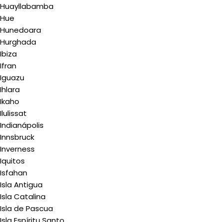
Huayllabamba
Hue
Hunedoara
Hurghada
Ibiza
Ifran
Iguazu
Ihlara
Ikaho
Ilulissat
Indianápolis
Innsbruck
Inverness
Iquitos
Isfahan
Isla Antigua
Isla Catalina
Isla de Pascua
Isla Espíritu Santo