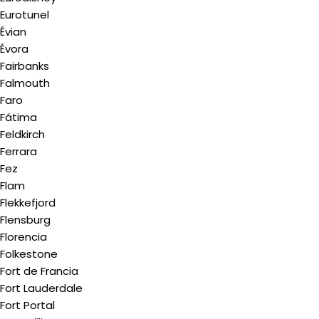
Eurotunel
Évian
Évora
Fairbanks
Falmouth
Faro
Fátima
Feldkirch
Ferrara
Fez
Flam
Flekkefjord
Flensburg
Florencia
Folkestone
Fort de Francia
Fort Lauderdale
Fort Portal