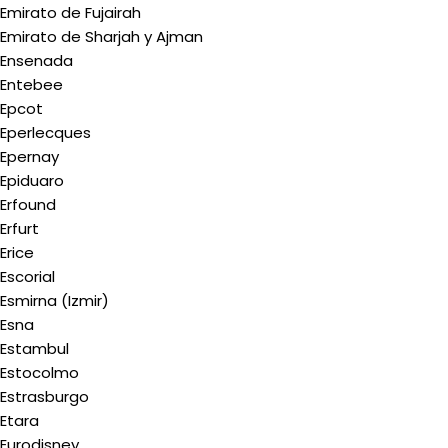
Emirato de Fujairah
Emirato de Sharjah y Ajman
Ensenada
Entebee
Epcot
Eperlecques
Epernay
Epiduaro
Erfound
Erfurt
Erice
Escorial
Esmirna (Izmir)
Esna
Estambul
Estocolmo
Estrasburgo
Etara
Eurodisney