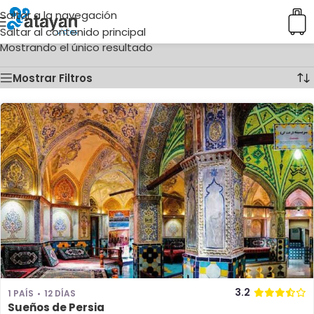
Saltar a la navegación
Inicio
/
Ciudades del producto
/
Meybod
Saltar al contenido principal
Mostrando el único resultado
Mostrar Filtros
3.2
1 PAÍS
12 DÍAS
Sueños de Persia