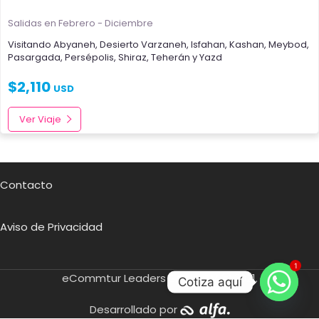
Salidas en Febrero - Diciembre
Visitando
Abyaneh
,
Desierto Varzaneh
,
Isfahan
,
Kashan
,
Meybod
,
Pasargada
,
Persépolis
,
Shiraz
,
Teherán
y
Yazd
$
2,110
USD
Ver Viaje
Contacto
Aviso de Privacidad
1
eCommtur Leaders SA de CV
2021.
Cotiza aquí
Desarrollado por