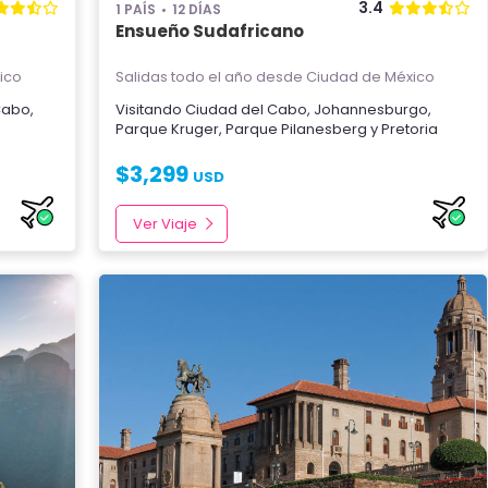
3.4
1 PAÍS
12 DÍAS
Ensueño Sudafricano
ico
Salidas todo el año
desde Ciudad de México
Cabo
,
Visitando
Ciudad del Cabo
,
Johannesburgo
,
Parque Kruger
,
Parque Pilanesberg
y
Pretoria
$
3,299
USD
Ver Viaje