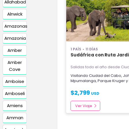
Allahabad
Alnwick
Amazonas
Amazonia
1 PAÍS
11 DÍAS
Amber
Sudáfrica con Ruta Jard
Amber
Salidas todo el año
desde Ciud
Cove
Visitando
Ciudad del Cabo
,
Jo
Mpumalanga
,
Parque Kruger
y
Amboise
$
2,799
Amboseli
USD
Amiens
Ver Viaje
Amman