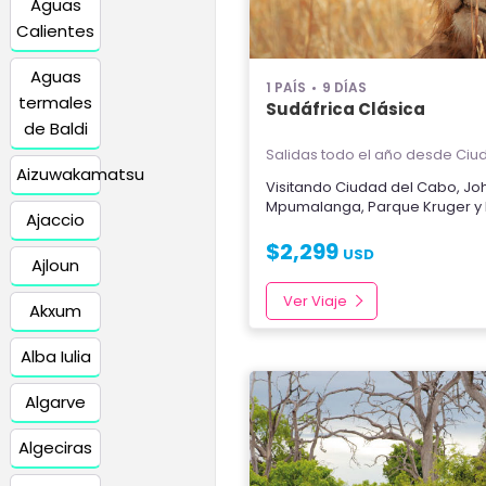
Aguas
Calientes
Aguas
1 PAÍS
9 DÍAS
termales
Sudáfrica Clásica
de Baldi
Salidas todo el año
desde Ciud
Aizuwakamatsu
Visitando
Ciudad del Cabo
,
Jo
Mpumalanga
,
Parque Kruger
y
Ajaccio
$
2,299
USD
Ajloun
Ver Viaje
Akxum
Alba Iulia
Algarve
Algeciras