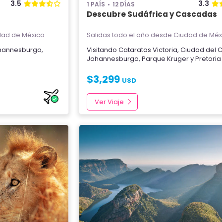
3.5
3.3
1 PAÍS
12 DÍAS
Descubre Sudáfrica y Cascadas
ad de México
Salidas todo el año
desde Ciudad de Méx
hannesburgo
,
Visitando
Cataratas Victoria
,
Ciudad del 
Johannesburgo
,
Parque Kruger
y
Pretoria
$
3,299
USD
Ver Viaje