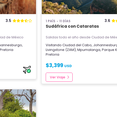
3.5
3.6
1 PAÍS
11 DÍAS
Sudáfrica con Cataratas
ad de México
Salidas todo el año
desde Ciudad de Méx
hannesburgo
,
Visitando
Ciudad del Cabo
,
Johannesbur
Pretoria
Livingstone (ZAM)
,
Mpumalanga
,
Parque 
Pretoria
$
3,399
USD
Ver Viaje