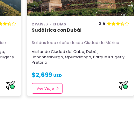
3.5
2 PAÍSES
13 DÍAS
Sudáfrica con Dubái
ico
Salidas todo el año
desde Ciudad de México
go
,
Visitando
Ciudad del Cabo
,
Dubái
,
Kruger
y
Johannesburgo
,
Mpumalanga
,
Parque Kruger
y
Pretoria
$
2,699
USD
Ver Viaje