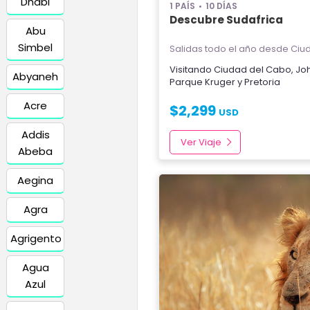
Dhabi
1 PAÍS
10 DÍAS
Descubre Sudafrica
Abu
Simbel
Salidas todo el año
desde Ciud
Visitando
Ciudad del Cabo
,
Jo
Abyaneh
Parque Kruger
y
Pretoria
Acre
$
2,299
USD
Addis
Ver Viaje
Abeba
Aegina
Agra
Agrigento
Agua
Azul