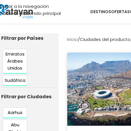
Saltar a la navegación
DESTINOS
OFERTAS
Saltar al contenido principal
Filtrar por Países
Inicio
/
Ciudades del producto
Emiratos
Árabes
Unidos
Sudáfrica
Filtrar por Ciudades
Aarhus
Abu