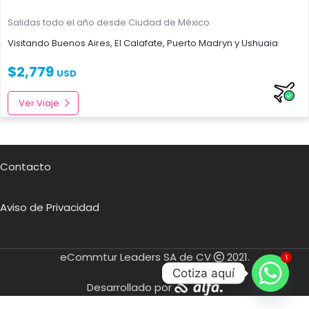
Salidas todo el año
desde Ciudad de México
Visitando
Buenos Aires
,
El Calafate
,
Puerto Madryn
y
Ushuaia
$
2,779
USD
Ver Viaje
Contacto
Aviso de Privacidad
eCommtur Leaders SA de CV
2021.
1
Cotiza aquí
Desarrollado por