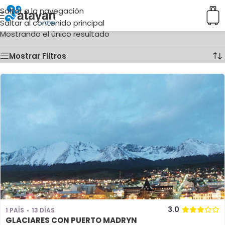
Saltar a la navegación
Inicio
/
Ciudades del producto
/
Puerto Madryn
Saltar al contenido principal
Mostrando el único resultado
Mostrar Filtros
3.0
1 PAÍS
13 DÍAS
GLACIARES CON PUERTO MADRYN