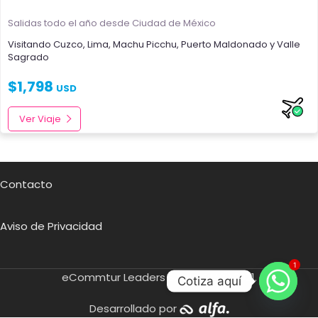
Salidas todo el año
desde Ciudad de México
Visitando
Cuzco
,
Lima
,
Machu Picchu
,
Puerto Maldonado
y
Valle
Sagrado
$
1,798
USD
Ver Viaje
Contacto
Aviso de Privacidad
1
eCommtur Leaders SA de CV
2021.
Cotiza aquí
Desarrollado por