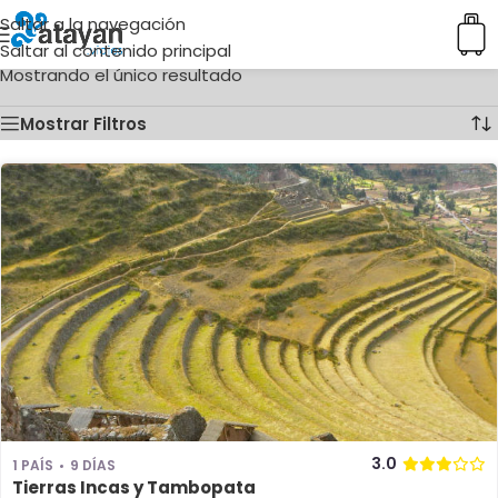
Saltar a la navegación
Inicio
/
Ciudades del producto
/
Puerto Maldonado
Saltar al contenido principal
Mostrando el único resultado
Mostrar Filtros
3.0
1 PAÍS
9 DÍAS
Tierras Incas y Tambopata