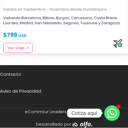
Salidas en Septiembre - Diciembre
desde Guadalajara
Visitando
Barcelona
,
Bilbao
,
Burgos
,
Carcasona
,
Costa Brava
,
Lourdes
,
Madrid
,
San Sebastián
,
Segovia
,
Toulouse
y
Zaragoza
$
799
USD
Ver Viaje
Contacto
Aviso de Privacidad
1
eCommtur Leaders SA de CV
2021.
Cotiza aquí
Desarrollado por