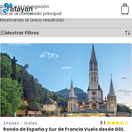
Saltar a la navegación
Inicio
/
Ciudades del producto
/
Segovia
Saltar al contenido principal
Mostrando el único resultado
Mostrar Filtros
3.1
2 PAÍSES
10 DÍAS
Ronda de España y Sur de Francia Vuelo desde GDL