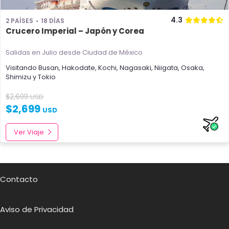
4.3
2 PAÍSES
18 DÍAS
Crucero Imperial – Japón y Corea
Salidas en Julio
desde Ciudad de México
Visitando
Busan
,
Hakodate
,
Kochi
,
Nagasaki
,
Niigata
,
Osaka
,
Shimizu
y
Tokio
$
2,699
USD
$
2,699
USD
Ver Viaje
Contacto
Aviso de Privacidad