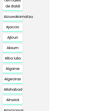
termales
de Baldi
Aizuwakamatsu
Ajaccio
Ajloun
Akxum
Alba Iulia
Algarve
Algeciras
Allahabad
Alnwick
Amazonas