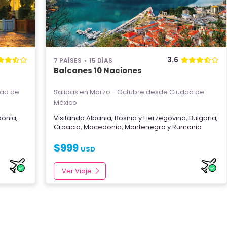
3.6
7 PAÍSES
15 DÍAS
Balcanes 10 Naciones
ad de
Salidas en Marzo - Octubre
desde Ciudad de
México
onia
,
Visitando
Albania
,
Bosnia y Herzegovina
,
Bulgaria
,
Croacia
,
Macedonia
,
Montenegro
y
Rumania
$
999
USD
Ver Viaje