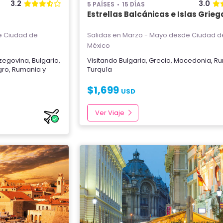
3.2
3.0
5 PAÍSES
15 DÍAS
Estrellas Balcánicas e Islas Grieg
 Ciudad de
Salidas en Marzo - Mayo
desde Ciudad d
México
rzegovina
,
Bulgaria
,
Visitando
Bulgaria
,
Grecia
,
Macedonia
,
Ru
gro
,
Rumania
y
Turquía
$
1,699
USD
Ver Viaje