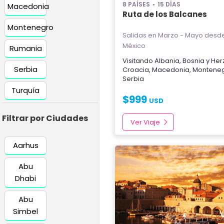
8 PAÍSES
15 DÍAS
Macedonia
Ruta de los Balcanes
Montenegro
Salidas en Marzo - Mayo
desde
México
Rumania
Visitando
Albania
,
Bosnia y He
Serbia
Croacia
,
Macedonia
,
Montene
Serbia
Turquía
$
999
USD
Filtrar por Ciudades
Ver Viaje
Aarhus
Abu
Dhabi
Abu
Simbel