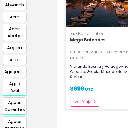
Abyaneh
Acre
Addis
7 PAÍSES
15 DÍAS
Abeba
Mega Balcanes
Aegina
Salidas en Marzo - Diciembre
d
México
Agra
Visitando
Bosnia y Herzegovin
Agrigento
Croacia
,
Grecia
,
Macedonia
,
M
Serbia
Agua
$
999
USD
Azul
Ver Viaje
Aguas
Calientes
Aguas