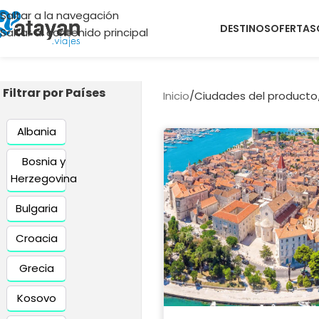
Saltar a la navegación
DESTINOS
OFERTAS
Saltar al contenido principal
Filtrar por Países
Inicio
/
Ciudades del producto
Albania
Bosnia y
Herzegovina
Bulgaria
Croacia
Grecia
Kosovo