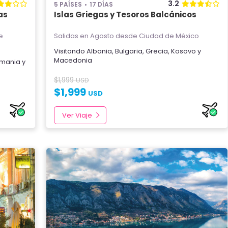
3.2
5 PAÍSES
17 DÍAS
as
Islas Griegas y Tesoros Balcánicos
e
Salidas en Agosto
desde Ciudad de México
Visitando
Albania
,
Bulgaria
,
Grecia
,
Kosovo
y
Macedonia
mania
y
$
1,999
USD
$
1,999
USD
Ver Viaje