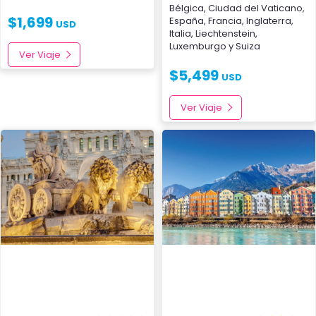
Bélgica
,
Ciudad del Vaticano
,
$
1,699
España
,
Francia
,
Inglaterra
,
USD
Italia
,
Liechtenstein
,
Luxemburgo
y
Suiza
Ver Viaje
$
5,499
USD
Ver Viaje