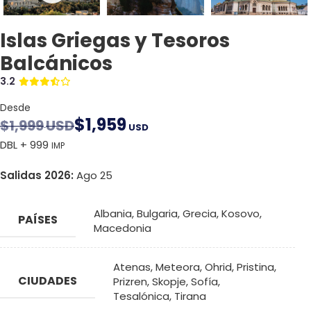
Islas Griegas y Tesoros
Balcánicos
3.2
Desde
$
1,959
$
1,999
USD
USD
DBL + 999
IMP
Salidas 2026:
Ago 25
Albania
,
Bulgaria
,
Grecia
,
Kosovo
,
PAÍSES
Macedonia
Atenas
,
Meteora
,
Ohrid
,
Pristina
,
CIUDADES
Prizren
,
Skopje
,
Sofía
,
Tesalónica
,
Tirana