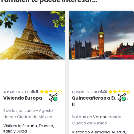
3.6
4.3
4 PAÍSES
17 DÍAS
11 PAÍSES
18 DÍAS
Viviendo Europa
Quinceañeras a Europa
II
Salidas en Junio - Agosto
desde Ciudad de México
Salidas en
Verano
desde
Ciudad de México
Visitando
España
,
Francia
,
Italia
y
Suiza
Visitando
Alemania
,
Austria
,