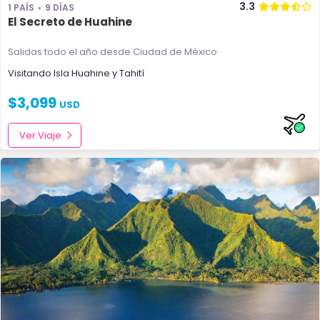
3.3
1 PAÍS
9 DÍAS
El Secreto de Huahine
Salidas todo el año
desde Ciudad de México
Visitando
Isla Huahine
y
Tahití
$
3,099
USD
Ver Viaje