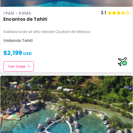
3.1
1 PAÍS
9 DÍAS
Encantos de Tahiti
Salidas todo el año
desde Ciudad de México
Visitando
Tahití
$
2,199
USD
Ver Viaje