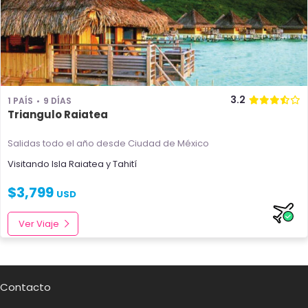
3.2
1 PAÍS
9 DÍAS
Triangulo Raiatea
Salidas todo el año
desde Ciudad de México
Visitando
Isla Raiatea
y
Tahití
$
3,799
USD
Ver Viaje
Contacto