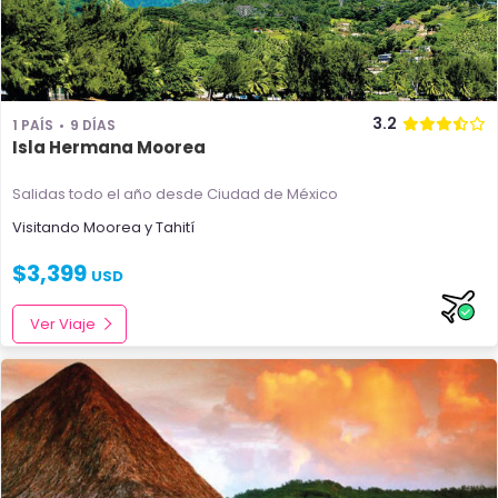
3.2
1 PAÍS
9 DÍAS
Isla Hermana Moorea
Salidas todo el año
desde Ciudad de México
Visitando
Moorea
y
Tahití
$
3,399
USD
Ver Viaje