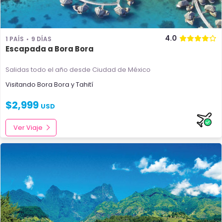
4.0
1 PAÍS
9 DÍAS
Escapada a Bora Bora
Salidas todo el año
desde Ciudad de México
Visitando
Bora Bora
y
Tahití
$
2,999
USD
Ver Viaje