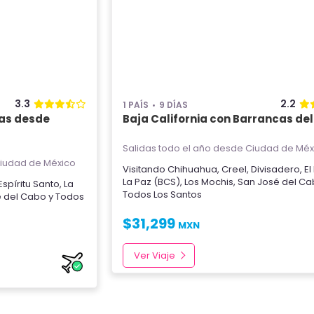
3.3
2.2
1 PAÍS
9 DÍAS
das desde
Baja California con Barrancas de
Salidas todo el año
desde Ciudad de Méx
iudad de México
Visitando
Chihuahua
,
Creel
,
Divisadero
,
El
La Paz (BCS)
,
Los Mochis
,
San José del C
 Espíritu Santo
,
La
Todos Los Santos
é del Cabo
y
Todos
$
31,299
MXN
Ver Viaje