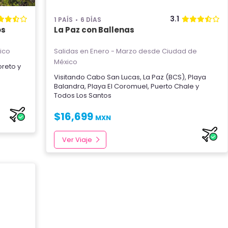
3.1
1 PAÍS
6 DÍAS
os
La Paz con Ballenas
ico
Salidas en Enero - Marzo
desde Ciudad de
México
oreto
y
Visitando
Cabo San Lucas
,
La Paz (BCS)
,
Playa
Balandra
,
Playa El Coromuel
,
Puerto Chale
y
Todos Los Santos
$
16,699
MXN
Ver Viaje