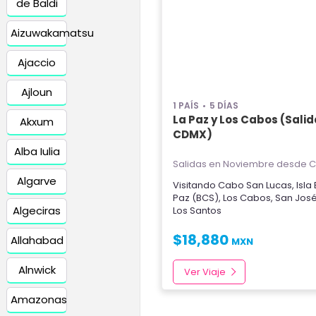
de Baldi
Aizuwakamatsu
Ajaccio
Ajloun
1 PAÍS
5 DÍAS
La Paz y Los Cabos (Sali
Akxum
CDMX)
Alba Iulia
Salidas en Noviembre
desde C
Algarve
Visitando
Cabo San Lucas
,
Isla
Paz (BCS)
,
Los Cabos
,
San Jos
Algeciras
Los Santos
$
18,880
Allahabad
MXN
Alnwick
Ver Viaje
Amazonas