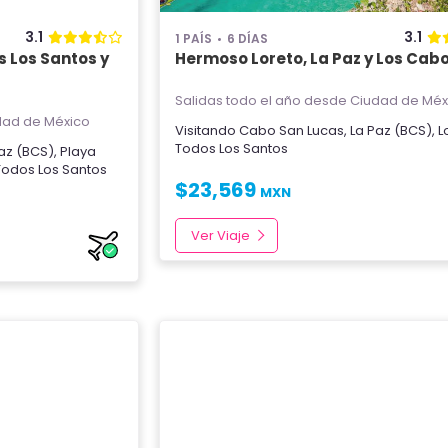
3.1
3.1
1 PAÍS
6 DÍAS
s Los Santos y
Hermoso Loreto, La Paz y Los Cab
Salidas todo el año
desde Ciudad de Méx
ad de México
Visitando
Cabo San Lucas
,
La Paz (BCS)
,
L
Todos Los Santos
az (BCS)
,
Playa
Todos Los Santos
$
23,569
MXN
Ver Viaje