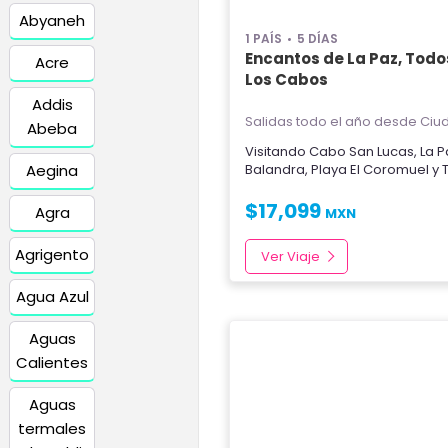
Abyaneh
1 PAÍS
5 DÍAS
Encantos de La Paz, Todo
Acre
Los Cabos
Addis
Salidas todo el año
desde Ciud
Abeba
Visitando
Cabo San Lucas
,
La P
Aegina
Balandra
,
Playa El Coromuel
y
$
17,099
Agra
MXN
Agrigento
Ver Viaje
Agua Azul
Aguas
Calientes
Aguas
termales