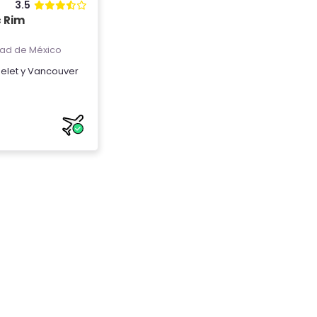
3.5
c Rim
ad de México
elet
y
Vancouver