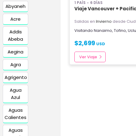
1 PAÍS
6 DÍAS
Abyaneh
Viaje Vancouver + Pacifi
Acre
Salidas en
Invierno
desde Ciud
Visitando
Nanaimo
,
Tofino
,
Uclu
Addis
Abeba
$
2,699
USD
Aegina
Ver Viaje
Agra
Agrigento
Agua
Azul
Aguas
Calientes
Aguas