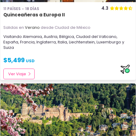
4.3
11 PAÍSES
18 DÍAS
Quinceañeras a Europa II
Salidas en
Verano
desde Ciudad de México
Visitando
Alemania
,
Austria
,
Bélgica
,
Ciudad del Vaticano
,
España
,
Francia
,
Inglaterra
,
Italia
,
Liechtenstein
,
Luxemburgo
y
Suiza
$
5,499
USD
Ver Viaje