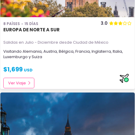
3.0
8 PAÍSES
15 DÍAS
EUROPA DE NORTE A SUR
Salidas en Julio - Diciembre
desde Ciudad de México
Visitando
Alemania
,
Austria
,
Bélgica
,
Francia
,
Inglaterra
,
Italia
,
Luxemburgo
y
Suiza
$
1,699
USD
Ver Viaje