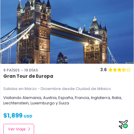
3.6
9 PAÍSES
19 DÍAS
Gran Tour de Europa
Salidas en Marzo - Diciembre
desde Ciudad de México
Visitando
Alemania
,
Austria
,
España
,
Francia
,
Inglaterra
,
Italia
,
Liechtenstein
,
Luxemburgo
y
Suiza
$
1,899
USD
Ver Viaje