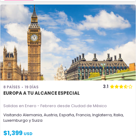
3.1
8 PAÍSES
19 DÍAS
EUROPA A TU ALCANCE ESPECIAL
Salidas en Enero - Febrero
desde Ciudad de México
Visitando
Alemania
,
Austria
,
España
,
Francia
,
Inglaterra
,
Italia
,
Luxemburgo
y
Suiza
$
1,399
USD