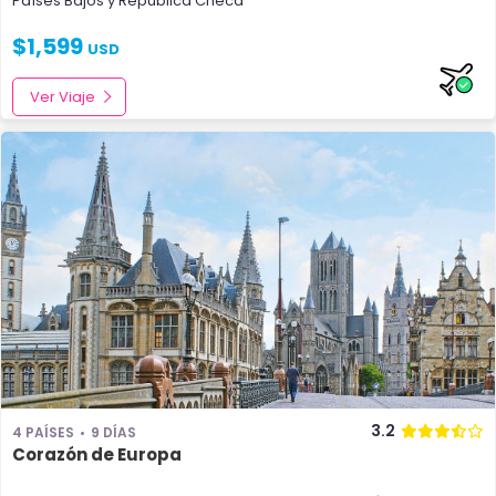
Países Bajos
y
República Checa
$
1,599
USD
Ver Viaje
3.2
4 PAÍSES
9 DÍAS
Corazón de Europa