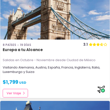
3.1
8 PAÍSES
19 DÍAS
Europa a tu Alcance
Salidas en Octubre - Noviembre
desde Ciudad de México
Visitando
Alemania
,
Austria
,
España
,
Francia
,
Inglaterra
,
Italia
,
Luxemburgo
y
Suiza
$
1,799
USD
Ver Viaje