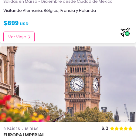
Salidas en Marzo - Diciembre
desde Ciudad de México
Visitando
Alemania
,
Bélgica
,
Francia
y
Holanda
$
899
USD
Ver Viaje
6.0
9 PAÍSES
18 DÍAS
EUROPA IMPERIAL