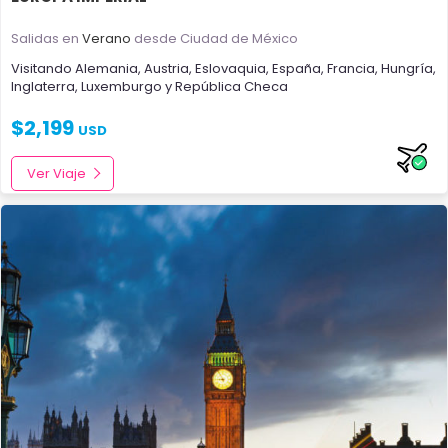
Salidas en
Verano
desde Ciudad de México
Visitando
Alemania
,
Austria
,
Eslovaquia
,
España
,
Francia
,
Hungría
,
Inglaterra
,
Luxemburgo
y
República Checa
$
2,199
USD
Ver Viaje