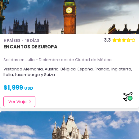
3.3
9 PAÍSES
19 DÍAS
ENCANTOS DE EUROPA
Salidas en Julio - Diciembre
desde Ciudad de México
Visitando
Alemania
,
Austria
,
Bélgica
,
España
,
Francia
,
Inglaterra
,
Italia
,
Luxemburgo
y
Suiza
$
1,999
USD
Ver Viaje