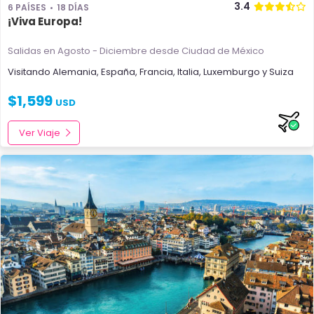
3.4
6 PAÍSES
18 DÍAS
¡Viva Europa!
Salidas en Agosto - Diciembre
desde Ciudad de México
Visitando
Alemania
,
España
,
Francia
,
Italia
,
Luxemburgo
y
Suiza
$
1,599
USD
Ver Viaje