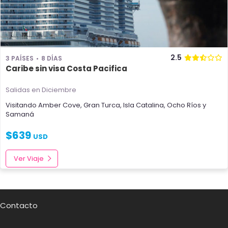
2.5
3 PAÍSES
8 DÍAS
Caribe sin visa Costa Pacifica
Salidas en Diciembre
Visitando
Amber Cove
,
Gran Turca
,
Isla Catalina
,
Ocho Ríos
y
Samaná
$
639
USD
Ver Viaje
Contacto