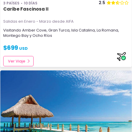
2.5
3 PAÍSES
10 DÍAS
Caribe Fascinosa II
Salidas en Enero - Marzo
desde AIFA
Visitando
Amber Cove
,
Gran Turca
,
Isla Catalina
,
La Romana
,
Montego Bay
y
Ocho Ríos
$
699
USD
Ver Viaje