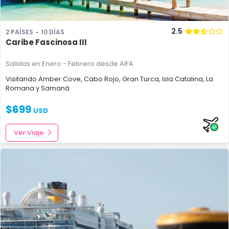
2.5
2 PAÍSES
10 DÍAS
Caribe Fascinosa III
Salidas en Enero - Febrero
desde AIFA
Visitando
Amber Cove
,
Cabo Rojo
,
Gran Turca
,
Isla Catalina
,
La
Romana
y
Samaná
$
699
USD
Ver Viaje