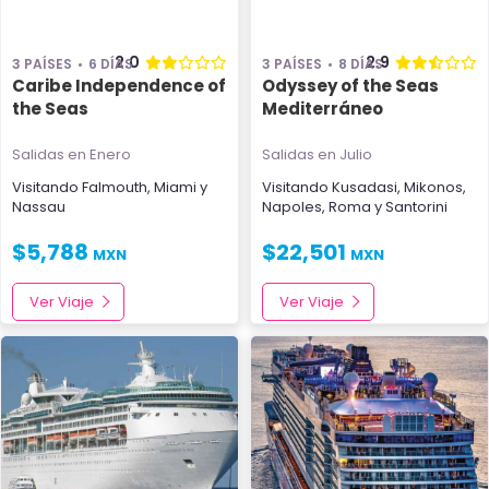
2.0
2.9
3 PAÍSES
6 DÍAS
3 PAÍSES
8 DÍAS
Caribe Independence of
Odyssey of the Seas
the Seas
Mediterráneo
Salidas en Enero
Salidas en Julio
Visitando
Falmouth
,
Miami
y
Visitando
Kusadasi
,
Mikonos
,
Nassau
Napoles
,
Roma
y
Santorini
$
5,788
$
22,501
MXN
MXN
Ver Viaje
Ver Viaje