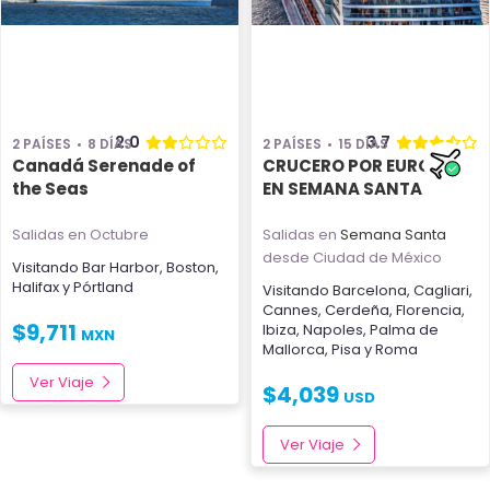
2.0
3.7
2 PAÍSES
8 DÍAS
2 PAÍSES
15 DÍAS
Canadá Serenade of
CRUCERO POR EUROPA
the Seas
EN SEMANA SANTA
Salidas en Octubre
Salidas en
Semana Santa
desde Ciudad de México
Visitando
Bar Harbor
,
Boston
,
Halifax
y
Pórtland
Visitando
Barcelona
,
Cagliari
,
Cannes
,
Cerdeña
,
Florencia
,
$
9,711
Ibiza
,
Napoles
,
Palma de
MXN
Mallorca
,
Pisa
y
Roma
Ver Viaje
$
4,039
USD
Ver Viaje