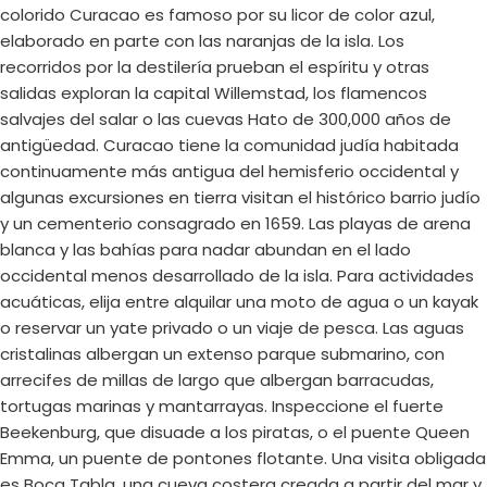
colorido Curacao es famoso por su licor de color azul,
elaborado en parte con las naranjas de la isla. Los
recorridos por la destilería prueban el espíritu y otras
salidas exploran la capital Willemstad, los flamencos
salvajes del salar o las cuevas Hato de 300,000 años de
antigüedad. Curacao tiene la comunidad judía habitada
continuamente más antigua del hemisferio occidental y
algunas excursiones en tierra visitan el histórico barrio judío
y un cementerio consagrado en 1659. Las playas de arena
blanca y las bahías para nadar abundan en el lado
occidental menos desarrollado de la isla. Para actividades
acuáticas, elija entre alquilar una moto de agua o un kayak
o reservar un yate privado o un viaje de pesca. Las aguas
cristalinas albergan un extenso parque submarino, con
arrecifes de millas de largo que albergan barracudas,
tortugas marinas y mantarrayas. Inspeccione el fuerte
Beekenburg, que disuade a los piratas, o el puente Queen
Emma, un puente de pontones flotante. Una visita obligada
es Boca Tabla, una cueva costera creada a partir del mar y