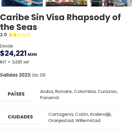
Caribe Sin Visa Rhapsody of
the Seas
2.0
Desde
$
24,221
MXN
INT + 3,681
IMP
Salidas 2023:
Dic 09
Aruba
,
Bonaire
,
Colombia
,
Curazao
,
PAÍSES
Panamá
Cartagena
,
Colón
,
Kralendijk
,
CIUDADES
Oranjestad
,
Willemstad