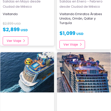
Salidas en Mayo
desde
Salidas en Enero - Febrero
Ciudad de México
desde Ciudad de México
Visitando
Visitando
Emiratos Árabes
Unidos
,
Omán
,
Qatar
y
Turquía
$
2,899
USD
$
2,899
USD
$
1,099
USD
Ver Viaje
Ver Viaje