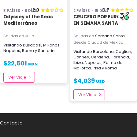
2.9
3.7
3 PAÍSES
8 DÍAS
2 PAÍSES
15 DÍAS
Odyssey of the Seas
CRUCERO POR EUROPA
Mediterráneo
EN SEMANA SANTA
Salidas en Julio
Salidas en
Semana Santa
desde Ciudad de México
Visitando
Kusadasi
,
Mikonos
,
Napoles
,
Roma
y
Santorini
Visitando
Barcelona
,
Cagliari
,
Cannes
,
Cerdeña
,
Florencia
,
$
22,501
Ibiza
,
Napoles
,
Palma de
MXN
Mallorca
,
Pisa
y
Roma
Ver Viaje
$
4,039
USD
Ver Viaje
Contacto