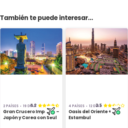
También te puede interesar...
4.2
2.5
2 PAÍSES
19 DÍAS
4 PAÍSES
12 DÍAS
Gran Crucero Imperial –
Oasis del Oriente +
Japón y Corea con Seúl
Estambul