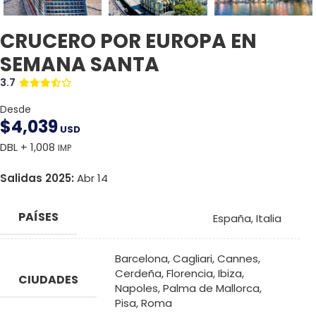
CRUCERO POR EUROPA EN
SEMANA SANTA
3.7
Desde
$
4,039
USD
DBL + 1,008
IMP
Salidas 2025:
Abr 14
PAÍSES
España
,
Italia
Barcelona
,
Cagliari
,
Cannes
,
Cerdeña
,
Florencia
,
Ibiza
,
CIUDADES
Napoles
,
Palma de Mallorca
,
Pisa
,
Roma