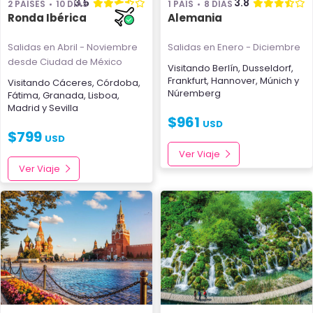
3.5
3.8
2 PAÍSES
10 DÍAS
1 PAÍS
8 DÍAS
Ronda Ibérica
Alemania
Salidas en Abril - Noviembre
Salidas en Enero - Diciembre
desde Ciudad de México
Visitando
Berlín
,
Dusseldorf
,
Frankfurt
,
Hannover
,
Múnich
y
Visitando
Cáceres
,
Córdoba
,
Núremberg
Fátima
,
Granada
,
Lisboa
,
Madrid
y
Sevilla
$
961
USD
$
799
USD
Ver Viaje
Ver Viaje