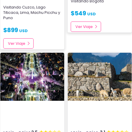
Visitando
Bogotá
Visitando
Cuzco
,
Lago
$
549
Titicaca
,
Lima
,
Machu Picchu
y
USD
Puno
Ver Viaje
$
899
USD
Ver Viaje