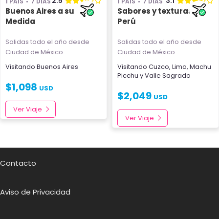
2.5
3.1
1 PAÍS
7 DÍAS
1 PAÍS
7 DÍAS
Buenos Aires a su
Sabores y texturas de
Medida
Perú
Salidas todo el año
desde
Salidas todo el año
desde
Ciudad de México
Ciudad de México
Visitando
Buenos Aires
Visitando
Cuzco
,
Lima
,
Machu
Picchu
y
Valle Sagrado
$
1,098
USD
$
2,049
USD
Ver Viaje
Ver Viaje
Contacto
Aviso de Privacidad