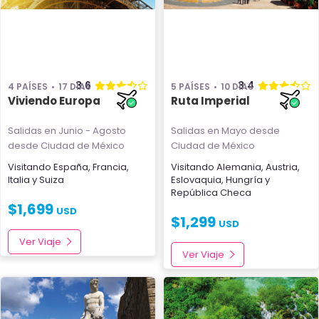
3.6
3.4
4 PAÍSES
17 DÍAS
5 PAÍSES
10 DÍAS
Viviendo Europa
Ruta Imperial
Salidas en Junio - Agosto
Salidas en Mayo
desde
desde Ciudad de México
Ciudad de México
Visitando
España
,
Francia
,
Visitando
Alemania
,
Austria
,
Italia
y
Suiza
Eslovaquia
,
Hungría
y
República Checa
$
1,699
USD
$
1,299
USD
Ver Viaje
Ver Viaje