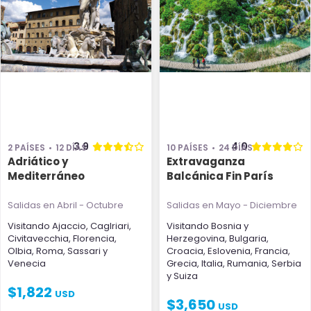
3.9
4.0
2 PAÍSES
12 DÍAS
10 PAÍSES
24 DÍAS
Adriático y
Extravaganza
Mediterráneo
Balcánica Fin París
Salidas en Abril - Octubre
Salidas en Mayo - Diciembre
Visitando
Ajaccio
,
Caglriari
,
Visitando
Bosnia y
Civitavecchia
,
Florencia
,
Herzegovina
,
Bulgaria
,
Olbia
,
Roma
,
Sassari
y
Croacia
,
Eslovenia
,
Francia
,
Venecia
Grecia
,
Italia
,
Rumania
,
Serbia
y
Suiza
$
1,822
USD
$
3,650
USD