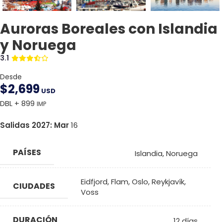
Auroras Boreales con Islandia
y Noruega
3.1
Desde
$
2,699
USD
DBL + 899
IMP
Salidas 2027:
Mar
16
PAÍSES
Islandia
,
Noruega
Eidfjord
,
Flam
,
Oslo
,
Reykjavík
,
CIUDADES
Voss
DURACIÓN
12 días