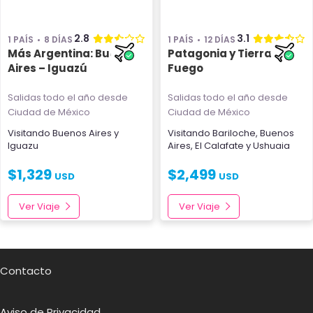
2.8
3.1
1 PAÍS
8 DÍAS
1 PAÍS
12 DÍAS
Más Argentina: Buenos
Patagonia y Tierra del
Aires – Iguazú
Fuego
Salidas todo el año
desde
Salidas todo el año
desde
Ciudad de México
Ciudad de México
Visitando
Buenos Aires
y
Visitando
Bariloche
,
Buenos
Iguazu
Aires
,
El Calafate
y
Ushuaia
$
1,329
$
2,499
USD
USD
Ver Viaje
Ver Viaje
Contacto
Aviso de Privacidad