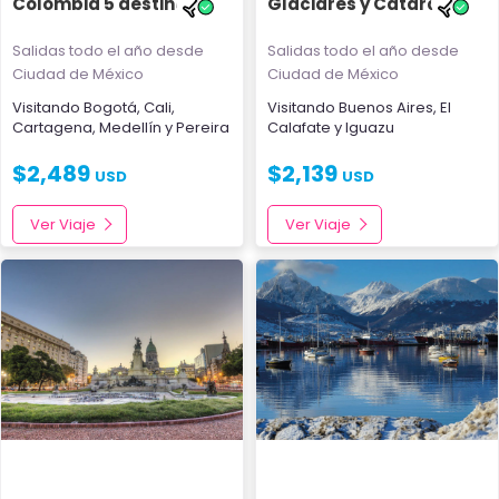
Colombia 5 destinos
Glaciares y Cataratas
Salidas todo el año
desde
Salidas todo el año
desde
Ciudad de México
Ciudad de México
Visitando
Bogotá
,
Cali
,
Visitando
Buenos Aires
,
El
Cartagena
,
Medellín
y
Pereira
Calafate
y
Iguazu
$
2,489
$
2,139
USD
USD
Ver Viaje
Ver Viaje