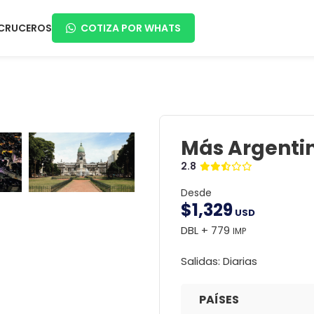
CRUCEROS
COTIZA POR WHATS
Más Argentin
2.8
Desde
$
1,329
USD
DBL + 779
IMP
Salidas: Diarias
PAÍSES