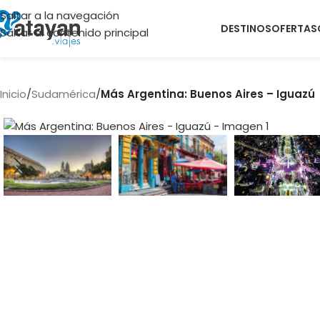
Saltar a la navegación
DESTINOS
OFERTAS
Saltar al contenido principal
Inicio
/
Sudamérica
/
Más Argentina: Buenos Aires – Iguazú