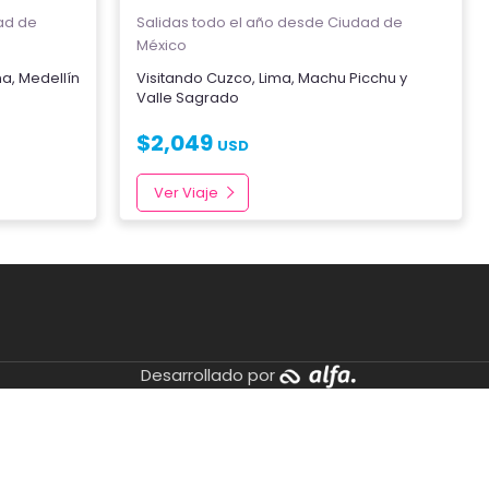
ad de
Salidas todo el año
desde Ciudad de
México
na
,
Medellín
Visitando
Cuzco
,
Lima
,
Machu Picchu
y
Valle Sagrado
$
2,049
USD
Ver Viaje
Desarrollado por