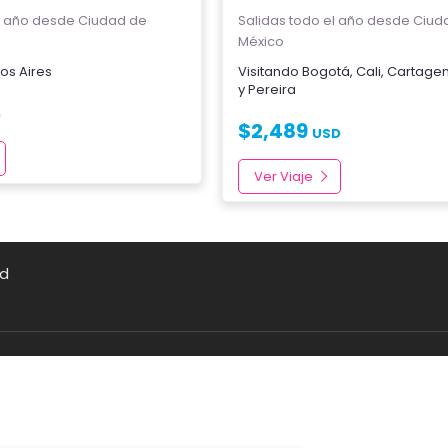
l año
desde Ciudad de
Salidas todo el año
desde Ciud
México
os Aires
Visitando
Bogotá
,
Cali
,
Cartage
y
Pereira
D
$
2,489
USD
Ver Viaje
ad