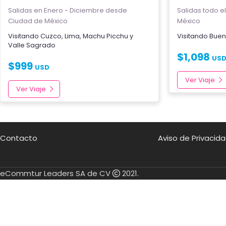
Salidas en Enero - Diciembre
desde
Salidas todo e
Ciudad de México
México
Visitando
Cuzco
,
Lima
,
Machu Picchu
y
Visitando
Buen
Valle Sagrado
$
1,098
US
$
999
USD
Ver Viaje
Ver Viaje
Contacto
Aviso de Privacid
eCommtur Leaders SA de CV
2021.