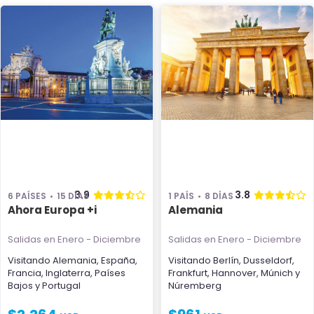
3.9
3.8
6 PAÍSES
15 DÍAS
1 PAÍS
8 DÍAS
Ahora Europa +i
Alemania
Salidas en Enero - Diciembre
Salidas en Enero - Diciembre
Visitando
Alemania
,
España
,
Visitando
Berlín
,
Dusseldorf
,
Francia
,
Inglaterra
,
Países
Frankfurt
,
Hannover
,
Múnich
y
Bajos
y
Portugal
Núremberg