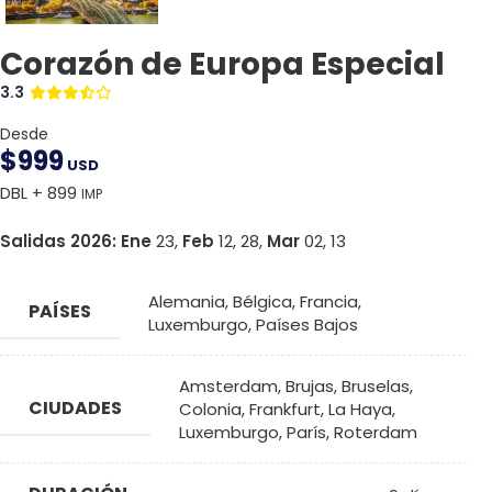
Corazón de Europa Especial
3.3
Desde
$
999
USD
DBL + 899
IMP
Salidas 2026:
Ene
23,
Feb
12, 28,
Mar
02, 13
Alemania
,
Bélgica
,
Francia
,
PAÍSES
Luxemburgo
,
Países Bajos
Amsterdam
,
Brujas
,
Bruselas
,
CIUDADES
Colonia
,
Frankfurt
,
La Haya
,
Luxemburgo
,
París
,
Roterdam