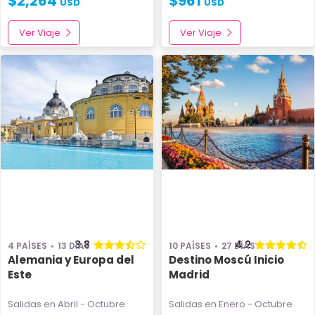
$
2,264
$
961
USD
USD
Ver Viaje
Ver Viaje
3.8
4.2
4 PAÍSES
13 DÍAS
10 PAÍSES
27 DÍAS
Alemania y Europa del
Destino Moscú Inicio
Este
Madrid
Salidas en Abril - Octubre
Salidas en Enero - Octubre