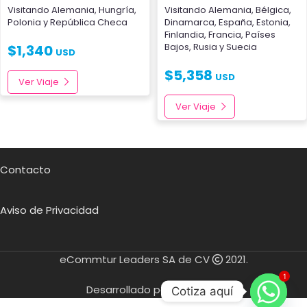
Visitando
Alemania
,
Hungría
,
Visitando
Alemania
,
Bélgica
,
Polonia
y
República Checa
Dinamarca
,
España
,
Estonia
,
Finlandia
,
Francia
,
Países
Bajos
,
Rusia
y
Suecia
$
1,340
USD
$
5,358
USD
Ver Viaje
Ver Viaje
Contacto
Aviso de Privacidad
eCommtur Leaders SA de CV
2021.
1
Desarrollado por
Cotiza aquí