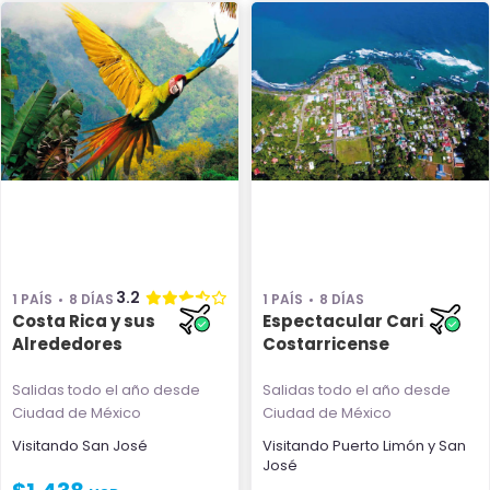
3.2
1 PAÍS
8 DÍAS
1 PAÍS
8 DÍAS
Costa Rica y sus
Espectacular Caribe
Alrededores
Costarricense
Salidas todo el año
desde
Salidas todo el año
desde
Ciudad de México
Ciudad de México
Visitando
San José
Visitando
Puerto Limón
y
San
José