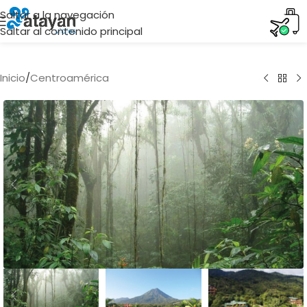
Saltar a la navegación
Saltar al contenido principal
Inicio
/
Centroamérica