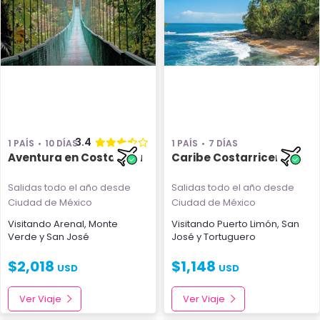
3.4
1 PAÍS
10 DÍAS
1 PAÍS
7 DÍAS
Aventura en Costa Rica
Caribe Costarricense
Salidas todo el año
desde
Salidas todo el año
desde
Ciudad de México
Ciudad de México
Visitando
Arenal
,
Monte
Visitando
Puerto Limón
,
San
Verde
y
San José
José
y
Tortuguero
$
2,018
$
1,148
USD
USD
Ver Viaje
Ver Viaje