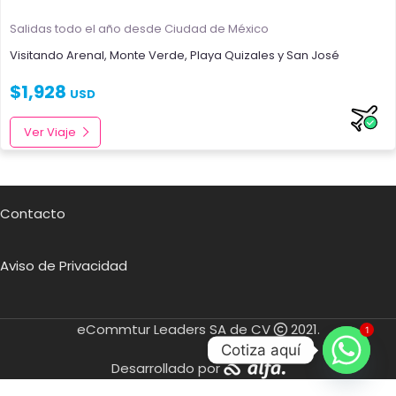
Salidas todo el año
desde Ciudad de México
Visitando
Arenal
,
Monte Verde
,
Playa Quizales
y
San José
$
1,928
USD
Ver Viaje
Contacto
Aviso de Privacidad
eCommtur Leaders SA de CV
2021.
1
Cotiza aquí
Desarrollado por