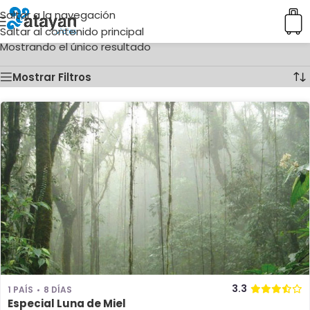
Saltar a la navegación
Inicio
/
Ciudades del producto
/
Playa Quizales
Saltar al contenido principal
Mostrando el único resultado
Mostrar Filtros
3.3
1 PAÍS
8 DÍAS
Especial Luna de Miel