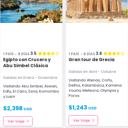
3.5
3.6
1 PAÍS
8 DÍAS
1 PAÍS
8 DÍAS
Egipto con Crucero y
Gran tour de Grecia
Abu Simbel Clásica
Salidas en Abril - Octubre
Salidas en Enero - Diciembre
Visitando
Atenas
,
Corfu
,
Delfos
,
Kalambaca
,
Kamena
Visitando
Abu Simbel
,
Aswan
,
Vourla
,
Meteora
,
Olympia
y
Edfu
,
El Cairo
,
Esna
,
Komombo
Poros
y
Luxor
$
1,243
$
2,398
USD
USD
Ver Viaje
Ver Viaje