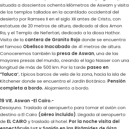
situada a doscientos ochenta kilómetros de Aswam y visita
de los templos tallados en la acantilado occidental del
desierto por Ramses II en el siglo XII antes de Cristo, con
estatuas de 20 metros de altura, dedicado al dios Amon
Ra, y el Templo de Nefertari, dedicado a la diosa Hathor.
Visita de la
cantera de Granito Rojo
donde se encuentra
el famoso
Obelisco Inacabado
de 41 metros de altura.
Conoceremos también la
presa de Aswan
, una de las
mayores presas del mundo, creando el lago Nasser con una
longitud de más de 500 km. Por la tarde
paseo en
“faluca
”, típicos barcos de vela de la zona, hacia la isla de
Kitchener donde se encuentra el Jardín Botánico.
Pensión
completa a bordo.
Alojamiento a bordo.
19 VIE. Aswan -El Cairo.-
Desayuno. Traslado al aeropuerto para tomar el avión con
destino a El Cairo
(aéreo incluido)
. Llegada al aeropuerto
de
EL CAIRO
y traslado al hotel.
Por la noche visita del
espectáculo Luz y Sonido en las Pirámides de Giza.