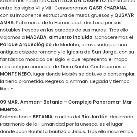
Saldremos hacia los
CASTILLOS DEL DESIERTO
, construidos
entre los siglos VII y VIII . Conoceremos
QASR KHARANA,
con su imponente estructura de muros gruesos y
QUSAYR
AMRA
, Patrimonio de la Humanidad, destaca por sus
notables frescos en las paredes de sus muros. Tras ello
viajamos a
MADABA, almuerzo incluido.
Conoceremos el
Parque Arqueológico
de Madaba, atravesado por una
antigua calzada romana y la
Iglesia de San Jorge,
con su
fantástico mosaico del siglo VI que representa el mapa
más antiguo conocido de Tierra Santa. Continuamos a
MONTE NEBO,
lugar donde Moisés se detuvo a contemplar
la tierra prometida. Regreso a Amman. Llegada y tiempo
libre.-
09 MAR. Amman- Betania – Complejo Panorama- Mar
Muerto.-
Salimos hacia
BETANIA
, a orillas del
Río Jordán
, declarado
Patrimonio de la Humanidad por la Unesco, es el lugar
donde Juan Bautista bautizó a Jesús. Tras ello incluiremos