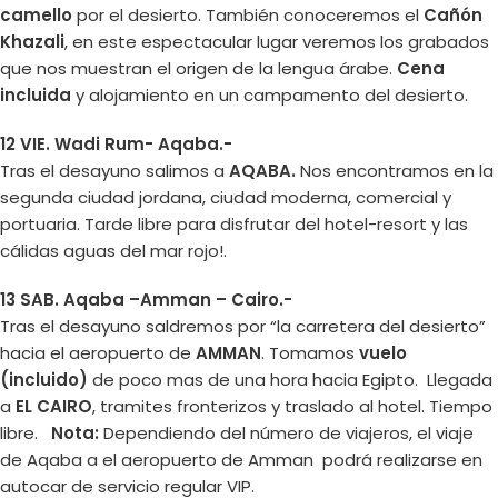
camello
por el desierto. También conoceremos el
Cañón
Khazali
, en este espectacular lugar veremos los grabados
que nos muestran el origen de la lengua árabe.
Cena
incluida
y alojamiento en un campamento del desierto.
12 VIE. Wadi Rum- Aqaba.-
Tras el desayuno salimos a
AQABA.
Nos encontramos en la
segunda ciudad jordana, ciudad moderna, comercial y
portuaria. Tarde libre para disfrutar del hotel-resort y las
cálidas aguas del mar rojo!.
13 SAB. Aqaba –Amman – Cairo.-
Tras el desayuno saldremos por “la carretera del desierto”
hacia el aeropuerto de
AMMAN
. Tomamos
vuelo
(incluido)
de poco mas de una hora hacia Egipto. Llegada
a
EL CAIRO
, tramites fronterizos y traslado al hotel. Tiempo
libre.
Nota:
Dependiendo del número de viajeros, el viaje
de Aqaba a el aeropuerto de Amman podrá realizarse en
autocar de servicio regular VIP.