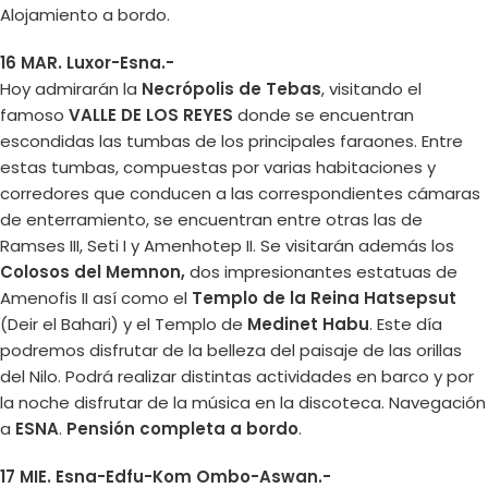
Alojamiento a bordo.
16 MAR. Luxor-Esna.-
Hoy admirarán la
Necrópolis de Tebas
, visitando el
famoso
VALLE DE LOS REYES
donde se encuentran
escondidas las tumbas de los principales faraones. Entre
estas tumbas, compuestas por varias habitaciones y
corredores que conducen a las correspondientes cámaras
de enterramiento, se encuentran entre otras las de
Ramses III, Seti I y Amenhotep II. Se visitarán además los
Colosos del Memnon,
dos impresionantes estatuas de
Amenofis II así como el
Templo de la Reina Hatsepsut
(Deir el Bahari) y el Templo de
Medinet Habu
. Este día
podremos disfrutar de la belleza del paisaje de las orillas
del Nilo. Podrá realizar distintas actividades en barco y por
la noche disfrutar de la música en la discoteca. Navegación
a
ESNA
.
Pensión completa a bordo
.
17 MIE. Esna-Edfu-Kom Ombo-Aswan.-