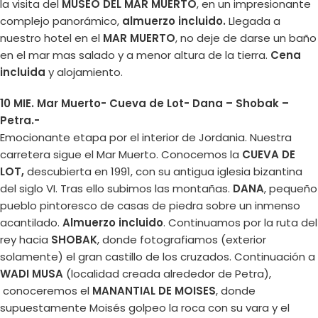
la visita del
MUSEO DEL MAR MUERTO
, en un impresionante
complejo panorámico,
almuerzo incluido.
Llegada a
nuestro hotel en el
MAR MUERTO
, no deje de darse un baño
en el mar mas salado y a menor altura de la tierra.
Cena
incluida
y alojamiento.
10 MIE. Mar Muerto- Cueva de Lot- Dana – Shobak –
Petra.-
Emocionante etapa por el interior de Jordania. Nuestra
carretera sigue el Mar Muerto. Conocemos la
CUEVA DE
LOT,
descubierta en 1991, con su antigua iglesia bizantina
del siglo VI. Tras ello subimos las montañas.
DANA
, pequeño
pueblo pintoresco de casas de piedra sobre un inmenso
acantilado.
Almuerzo incluido
. Continuamos por la ruta del
rey hacia
SHOBAK
, donde fotografiamos (exterior
solamente) el gran castillo de los cruzados. Continuación a
WADI MUSA
(localidad creada alrededor de Petra),
conoceremos el
MANANTIAL DE MOISES
, donde
supuestamente Moisés golpeo la roca con su vara y el