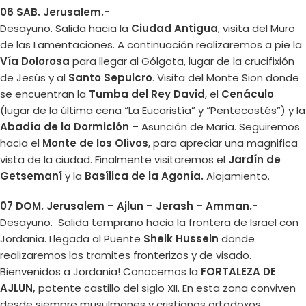
06 SAB. Jerusalem.-
Desayuno. Salida hacia la
Ciudad Antigua
, visita del Muro
de las Lamentaciones. A continuación realizaremos a pie la
Vía Dolorosa
para llegar al Gólgota, lugar de la crucifixión
de Jesús y al
Santo Sepulcro
. Visita del Monte Sion donde
se encuentran la
Tumba del Rey David
, el
Cenáculo
(lugar de la última cena “La Eucaristía” y “Pentecostés”) y la
Abadía de la Dormición –
Asunción de María. Seguiremos
hacia el
Monte de los Olivos
, para apreciar una magnifica
vista de la ciudad. Finalmente visitaremos el
Jardín de
Getsemaní
y la
Basílica de la Agonía.
Alojamiento.
07 DOM. Jerusalem – Ajlun – Jerash – Amman.-
Desayuno. Salida temprano hacia la frontera de Israel con
Jordania. Llegada al Puente
Sheik Hussein
donde
realizaremos los tramites fronterizos y de visado.
Bienvenidos a Jordania! Conocemos la
FORTALEZA DE
AJLUN,
potente castillo del siglo XII. En esta zona conviven
desde siempre musulmanes y cristianos ortodoxos,