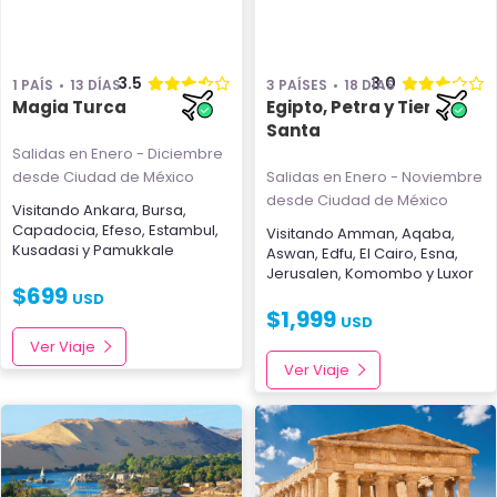
3.5
3.0
1 PAÍS
13 DÍAS
3 PAÍSES
18 DÍAS
Magia Turca
Egipto, Petra y Tierra
Santa
Salidas en Enero - Diciembre
desde Ciudad de México
Salidas en Enero - Noviembre
desde Ciudad de México
Visitando
Ankara
,
Bursa
,
Capadocia
,
Efeso
,
Estambul
,
Visitando
Amman
,
Aqaba
,
Kusadasi
y
Pamukkale
Aswan
,
Edfu
,
El Cairo
,
Esna
,
Jerusalen
,
Komombo
y
Luxor
$
699
USD
$
1,999
USD
Ver Viaje
Ver Viaje