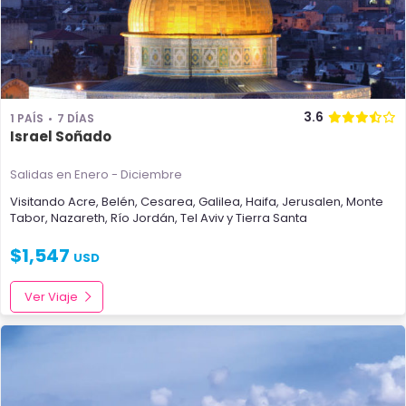
3.6
1 PAÍS
7 DÍAS
Israel Soñado
Salidas en Enero - Diciembre
Visitando
Acre
,
Belén
,
Cesarea
,
Galilea
,
Haifa
,
Jerusalen
,
Monte
Tabor
,
Nazareth
,
Río Jordán
,
Tel Aviv
y
Tierra Santa
$
1,547
USD
Ver Viaje