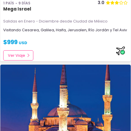
3.0
1 PAÍS
9 DÍAS
Mega Israel
Salidas en Enero - Diciembre
desde Ciudad de México
Visitando
Cesarea
,
Galilea
,
Haifa
,
Jerusalen
,
Río Jordán
y
Tel Aviv
$
999
USD
Ver Viaje