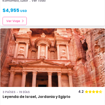
Komombo
,
Luxor
... Ver Todo
$
4,955
USD
Ver Viaje
4.2
3 PAÍSES
19 DÍAS
Leyenda de Israel, Jordania y Egipto