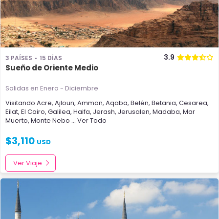
3.9
3 PAÍSES
15 DÍAS
Sueño de Oriente Medio
Salidas en Enero - Diciembre
Visitando
Acre
,
Ajloun
,
Amman
,
Aqaba
,
Belén
,
Betania
,
Cesarea
,
Eilat
,
El Cairo
,
Galilea
,
Haifa
,
Jerash
,
Jerusalen
,
Madaba
,
Mar
Muerto
,
Monte Nebo
... Ver Todo
$
3,110
USD
Ver Viaje