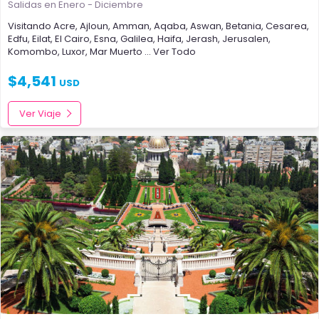
Salidas en Enero - Diciembre
Visitando
Acre
,
Ajloun
,
Amman
,
Aqaba
,
Aswan
,
Betania
,
Cesarea
,
Edfu
,
Eilat
,
El Cairo
,
Esna
,
Galilea
,
Haifa
,
Jerash
,
Jerusalen
,
Komombo
,
Luxor
,
Mar Muerto
... Ver Todo
$
4,541
USD
Ver Viaje