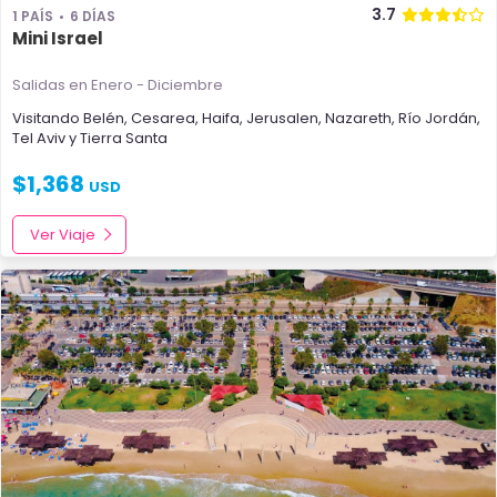
3.7
1 PAÍS
6 DÍAS
Mini Israel
Salidas en Enero - Diciembre
Visitando
Belén
,
Cesarea
,
Haifa
,
Jerusalen
,
Nazareth
,
Río Jordán
,
Tel Aviv
y
Tierra Santa
$
1,368
USD
Ver Viaje