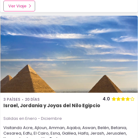
Ver Viaje
4.0
3 PAÍSES
20 DÍAS
Israel, Jordania y Joyas del Nilo Egipcio
Salidas en Enero - Diciembre
Visitando
Acre
,
Ajloun
,
Amman
,
Aqaba
,
Aswan
,
Belén
,
Betania
,
Cesarea
,
Edfu
,
El Cairo
,
Esna
,
Galilea
,
Haifa
,
Jerash
,
Jerusalen
,