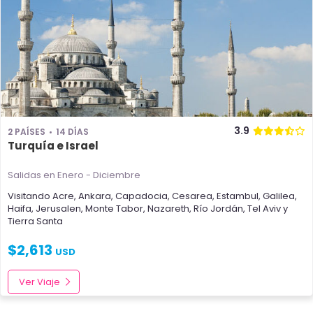
3.9
2 PAÍSES
14 DÍAS
Turquía e Israel
Salidas en Enero - Diciembre
Visitando
Acre
,
Ankara
,
Capadocia
,
Cesarea
,
Estambul
,
Galilea
,
Haifa
,
Jerusalen
,
Monte Tabor
,
Nazareth
,
Río Jordán
,
Tel Aviv
y
Tierra Santa
$
2,613
USD
Ver Viaje