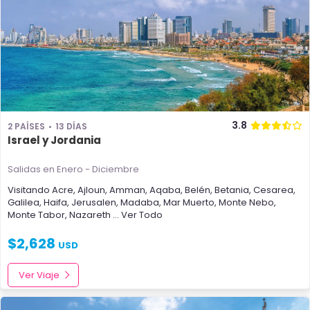
3.8
2 PAÍSES
13 DÍAS
Israel y Jordania
Salidas en Enero - Diciembre
Visitando
Acre
,
Ajloun
,
Amman
,
Aqaba
,
Belén
,
Betania
,
Cesarea
,
Galilea
,
Haifa
,
Jerusalen
,
Madaba
,
Mar Muerto
,
Monte Nebo
,
Monte Tabor
,
Nazareth
... Ver Todo
$
2,628
USD
Ver Viaje