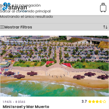
Saltar a la navegación
Inicio
/
Ciudades del producto
/
Masada
Saltar al contenido principal
Mostrando el único resultado
Mostrar Filtros
3.7
1 PAÍS
8 DÍAS
Mini Israel y Mar Muerto