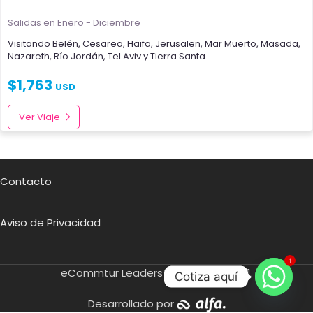
Salidas en Enero - Diciembre
Visitando
Belén
,
Cesarea
,
Haifa
,
Jerusalen
,
Mar Muerto
,
Masada
,
Nazareth
,
Río Jordán
,
Tel Aviv
y
Tierra Santa
$
1,763
USD
Ver Viaje
Contacto
Aviso de Privacidad
1
eCommtur Leaders SA de CV
2021.
Cotiza aquí
Desarrollado por