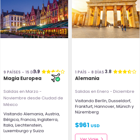
3.9
3.8
9 PAÍSES
15 DÍAS
1 PAÍS
8 DÍAS
Magia Europea
Alemania
Salidas en Marzo -
Salidas en Enero - Diciembre
Noviembre
desde Ciudad de
Visitando
Berlín
,
Dusseldorf
,
México
Frankfurt
,
Hannover
,
Múnich
y
Núremberg
Visitando
Alemania
,
Austria
,
Bélgica
,
Francia
,
Inglaterra
,
$
961
Italia
,
Liechtenstein
,
USD
Luxemburgo
y
Suiza
Ver Viaje