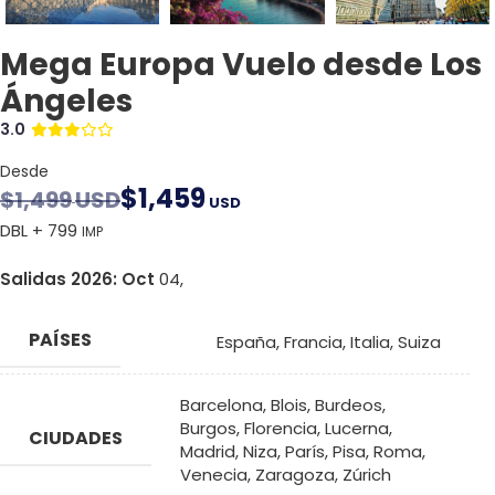
Mega Europa Vuelo desde Los
Ángeles
3.0
Desde
$
1,459
$
1,499
USD
USD
DBL + 799
IMP
Salidas 2026:
Oct
04,
PAÍSES
España
,
Francia
,
Italia
,
Suiza
Barcelona
,
Blois
,
Burdeos
,
Burgos
,
Florencia
,
Lucerna
,
CIUDADES
Madrid
,
Niza
,
París
,
Pisa
,
Roma
,
Venecia
,
Zaragoza
,
Zúrich