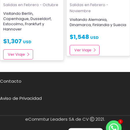
Salidas en Febrero - Octubre
Salidas en Febrero -
Noviembre
Visitando
Berlín
,
Copenhague
,
Dusseldorf
,
Visitando
Alemania
,
Estocolmo
,
Frankfurt
y
Dinamarca
,
Finlandia
y
Suecia
Hannover
$
1,548
USD
$
1,307
USD
Ver Viaje
Ver Viaje
Contacto
Aviso de Privacidad
eCommtur Leaders SA de CV
2021.
1