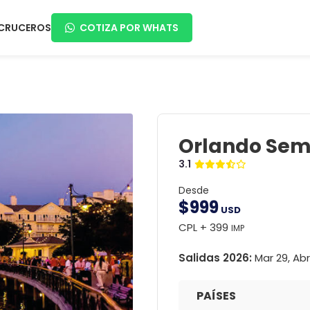
CRUCEROS
COTIZA POR WHATS
Orlando Sem
3.1
Desde
$
999
USD
CPL + 399
IMP
Salidas 2026:
Mar 29, Ab
PAÍSES