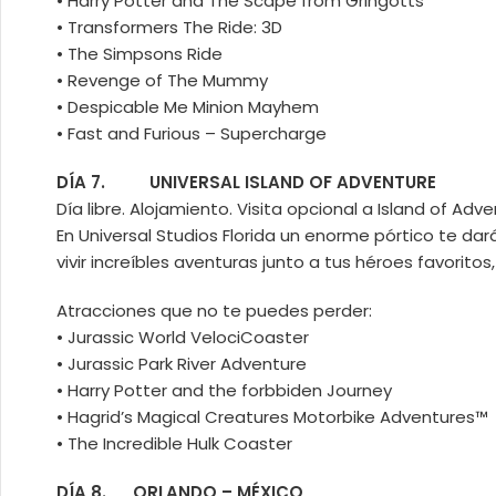
• Harry Potter and The Scape from Gringotts
• Transformers The Ride: 3D
• The Simpsons Ride
• Revenge of The Mummy
• Despicable Me Minion Mayhem
• Fast and Furious – Supercharge
DÍA 7. UNIVERSAL ISLAND OF ADVENTURE
Día libre. Alojamiento. Visita opcional a Island of Ad
En Universal Studios Florida un enorme pórtico te dará
vivir increíbles aventuras junto a tus héroes favorito
Atracciones que no te puedes perder:
• Jurassic World VelociCoaster
• Jurassic Park River Adventure
• Harry Potter and the forbbiden Journey
• Hagrid’s Magical Creatures Motorbike Adventures™️
• The Incredible Hulk Coaster
DÍA 8. ORLANDO – MÉXICO