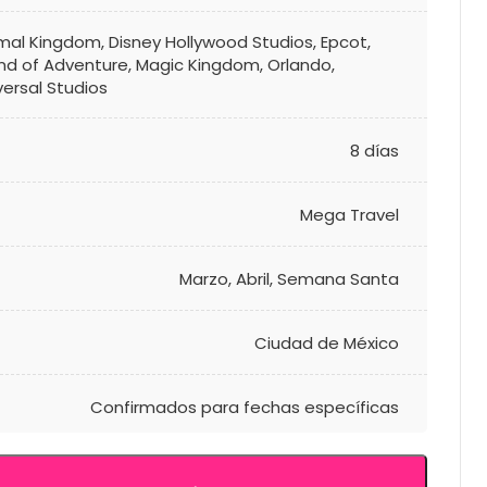
mal Kingdom
,
Disney Hollywood Studios
,
Epcot
,
and of Adventure
,
Magic Kingdom
,
Orlando
,
versal Studios
8 días
Mega Travel
Marzo
,
Abril
,
Semana Santa
Ciudad de México
Confirmados para fechas específicas