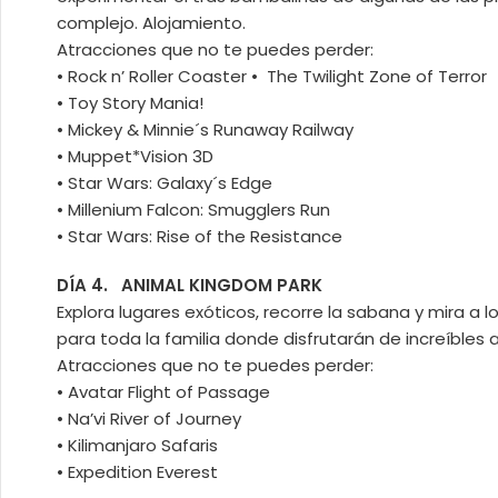
complejo. Alojamiento.
Atracciones que no te puedes perder:
• Rock n’ Roller Coaster • The Twilight Zone of Terror
• Toy Story Mania!
• Mickey & Minnie´s Runaway Railway
• Muppet*Vision 3D
• Star Wars: Galaxy´s Edge
• Millenium Falcon: Smugglers Run
• Star Wars: Rise of the Resistance
DÍA 4. ANIMAL KINGDOM PARK
Explora lugares exóticos, recorre la sabana y mira a
para toda la familia donde disfrutarán de increíbles
Atracciones que no te puedes perder:
• Avatar Flight of Passage
• Na’vi River of Journey
• Kilimanjaro Safaris
• Expedition Everest