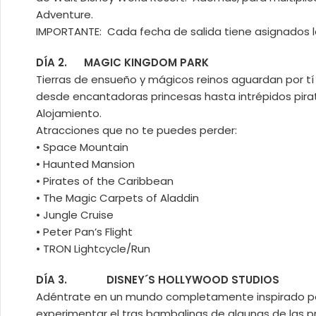
Adventure.
IMPORTANTE: Cada fecha de salida tiene asignados los
DÍA 2. MAGIC KINGDOM PARK
Tierras de ensueño y mágicos reinos aguardan por tí 
desde encantadoras princesas hasta intrépidos pirat
Alojamiento.
Atracciones que no te puedes perder:
• Space Mountain
• Haunted Mansion
• Pirates of the Caribbean
• The Magic Carpets of Aladdin
• Jungle Cruise
• Peter Pan’s Flight
• TRON Lightcycle/Run
DÍA 3. DISNEY´S HOLLYWOOD STUDIOS
Adéntrate en un mundo completamente inspirado por la
experimentar el tras bambalinas de algunas de las 