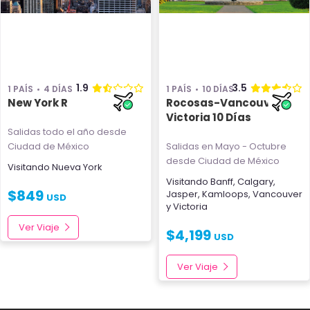
1.9
3.5
1 PAÍS
4 DÍAS
1 PAÍS
10 DÍAS
New York R
Rocosas-Vancouver-
Victoria 10 Días
Salidas todo el año
desde
Ciudad de México
Salidas en Mayo - Octubre
desde Ciudad de México
Visitando
Nueva York
Visitando
Banff
,
Calgary
,
$
849
Jasper
,
Kamloops
,
Vancouver
USD
y
Victoria
Ver Viaje
$
4,199
USD
Ver Viaje