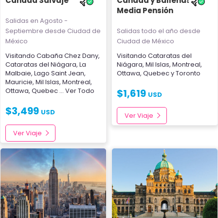
Canadá Salvaje
Canadá y Ballenas
Media Pensión
Salidas en Agosto -
Septiembre
desde Ciudad de
Salidas todo el año
desde
México
Ciudad de México
Visitando
Cabaña Chez Dany
,
Visitando
Cataratas del
Cataratas del Niágara
,
La
Niágara
,
Mil Islas
,
Montreal
,
Malbaie
,
Lago Saint Jean
,
Ottawa
,
Quebec
y
Toronto
Mauricie
,
Mil Islas
,
Montreal
,
Ottawa
,
Quebec
... Ver Todo
$
1,619
USD
$
3,499
USD
Ver Viaje
Ver Viaje