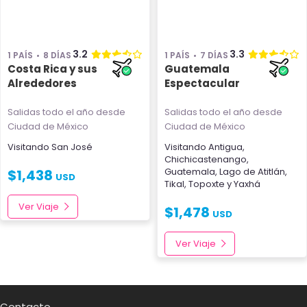
3.2
3.3
1 PAÍS
8 DÍAS
1 PAÍS
7 DÍAS
Costa Rica y sus
Guatemala
Alrededores
Espectacular
Salidas todo el año
desde
Salidas todo el año
desde
Ciudad de México
Ciudad de México
Visitando
San José
Visitando
Antigua
,
Chichicastenango
,
Guatemala
,
Lago de Atitlán
,
$
1,438
USD
Tikal
,
Topoxte
y
Yaxhá
Ver Viaje
$
1,478
USD
Ver Viaje
Contacto