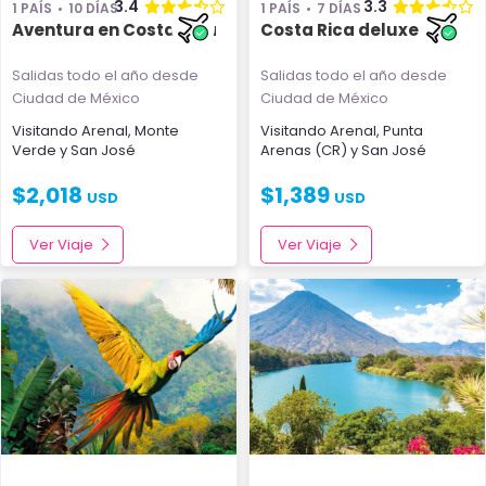
3.4
3.3
1 PAÍS
10 DÍAS
1 PAÍS
7 DÍAS
Aventura en Costa Rica
Costa Rica deluxe
Salidas todo el año
desde
Salidas todo el año
desde
Ciudad de México
Ciudad de México
Visitando
Arenal
,
Monte
Visitando
Arenal
,
Punta
Verde
y
San José
Arenas (CR)
y
San José
$
2,018
$
1,389
USD
USD
Ver Viaje
Ver Viaje