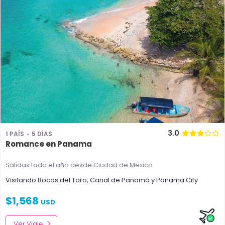
3.0
1 PAÍS
5 DÍAS
Romance en Panama
Salidas todo el año
desde Ciudad de México
Visitando
Bocas del Toro
,
Canal de Panamá
y
Panama City
$
1,568
USD
Ver Viaje