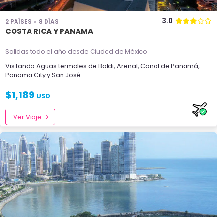
3.0
2 PAÍSES
8 DÍAS
COSTA RICA Y PANAMA
Salidas todo el año
desde Ciudad de México
Visitando
Aguas termales de Baldi
,
Arenal
,
Canal de Panamá
,
Panama City
y
San José
$
1,189
USD
Ver Viaje