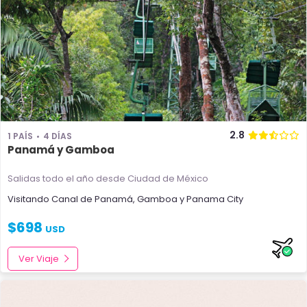
2.8
1 PAÍS
4 DÍAS
Panamá y Gamboa
Salidas todo el año
desde Ciudad de México
Visitando
Canal de Panamá
,
Gamboa
y
Panama City
$
698
USD
Ver Viaje