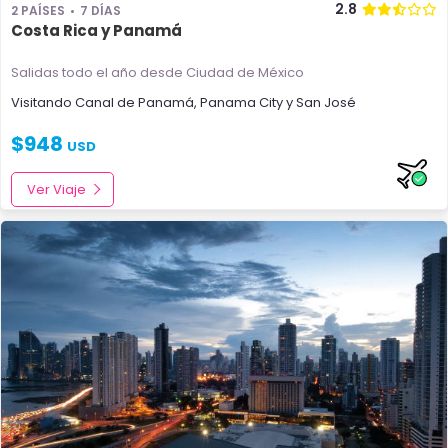
2.8
2 PAÍSES
7 DÍAS
Costa Rica y Panamá
Salidas todo el año
desde Ciudad de México
Visitando
Canal de Panamá
,
Panama City
y
San José
$
948
USD
Ver Viaje