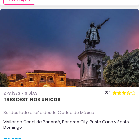
3.1
2 PAÍSES
9 DÍAS
TRES DESTINOS UNICOS
Salidas todo el año
desde Ciudad de México
Visitando
Canal de Panamá
,
Panama City
,
Punta Cana
y
Santo
Domingo