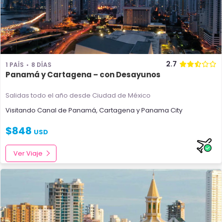
2.7
1 PAÍS
8 DÍAS
Panamá y Cartagena – con Desayunos
Salidas todo el año
desde Ciudad de México
Visitando
Canal de Panamá
,
Cartagena
y
Panama City
$
848
USD
Ver Viaje