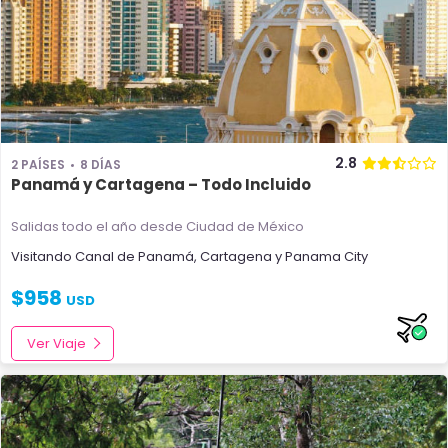
2.8
2 PAÍSES
8 DÍAS
Panamá y Cartagena – Todo Incluido
Salidas todo el año
desde Ciudad de México
Visitando
Canal de Panamá
,
Cartagena
y
Panama City
$
958
USD
Ver Viaje