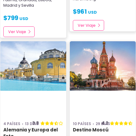
Madrid
y
Sevilla
$
961
USD
$
799
USD
Ver Viaje
Ver Viaje
3.8
4.2
4 PAÍSES
13 DÍAS
10 PAÍSES
29 DÍAS
Alemania y Europa del
Destino Moscú