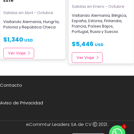
Este
Salidas en Enero - Octubre
Salidas en Abril - Octubre
Visitando
Alemania
,
Bélgica
,
España
,
Estonia
,
Finlandia
,
Visitando
Alemania
,
Hungría
,
Francia
,
Países Bajos
,
Polonia
y
República Checa
Portugal
,
Rusia
y
Suecia
$
1,340
USD
$
5,446
USD
Ver Viaje
Ver Viaje
Contacto
Aviso de Privacidad
eCommtur Leaders SA de CV
2021.
1