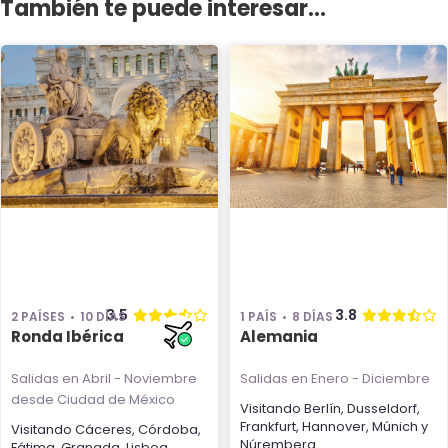
También te puede interesar...
3.5
3.8
2 PAÍSES
10 DÍAS
1 PAÍS
8 DÍAS
Ronda Ibérica
Alemania
Salidas en Abril - Noviembre
Salidas en Enero - Diciembre
desde Ciudad de México
Visitando
Berlín
,
Dusseldorf
,
Frankfurt
,
Hannover
,
Múnich
y
Visitando
Cáceres
,
Córdoba
,
Núremberg
Fátima
,
Granada
,
Lisboa
,