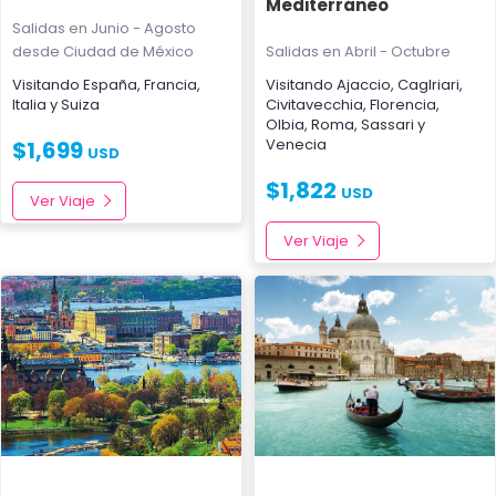
Mediterráneo
Salidas en Junio - Agosto
desde Ciudad de México
Salidas en Abril - Octubre
Visitando
España
,
Francia
,
Visitando
Ajaccio
,
Caglriari
,
Italia
y
Suiza
Civitavecchia
,
Florencia
,
Olbia
,
Roma
,
Sassari
y
Venecia
$
1,699
USD
$
1,822
USD
Ver Viaje
Ver Viaje