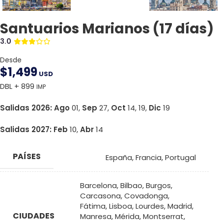
Santuarios Marianos (17 días)
3.0
Desde
$
1,499
USD
DBL + 899
IMP
Salidas 2026: Ago
01,
Sep
27,
Oct
14, 19,
Dic
19
Salidas 2027: Feb
10,
Abr
14
PAÍSES
España
,
Francia
,
Portugal
Barcelona
,
Bilbao
,
Burgos
,
Carcasona
,
Covadonga
,
Fátima
,
Lisboa
,
Lourdes
,
Madrid
,
CIUDADES
Manresa
,
Mérida
,
Montserrat
,