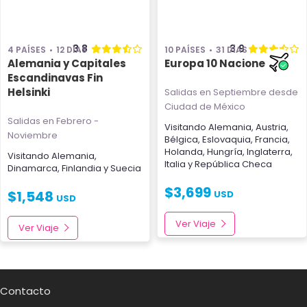
3.8
3.9
4 PAÍSES
12 DÍAS
10 PAÍSES
31 DÍAS
Alemania y Capitales
Europa 10 Naciones
Escandinavas Fin
Helsinki
Salidas en Septiembre
desde
Ciudad de México
Salidas en Febrero -
Visitando
Alemania
,
Austria
,
Noviembre
Bélgica
,
Eslovaquia
,
Francia
,
Holanda
,
Hungría
,
Inglaterra
,
Visitando
Alemania
,
Italia
y
República Checa
Dinamarca
,
Finlandia
y
Suecia
$
3,699
$
1,548
USD
USD
Ver Viaje
Ver Viaje
Contacto