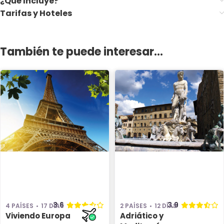
¿Qué Incluye?
Tarifas y Hoteles
También te puede interesar...
3.6
3.9
4 PAÍSES
17 DÍAS
2 PAÍSES
12 DÍAS
Viviendo Europa
Adriático y