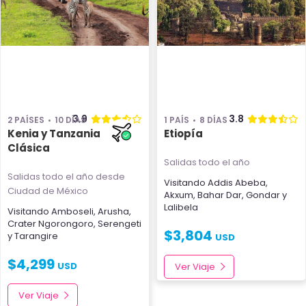
3.9
3.8
2 PAÍSES
10 DÍAS
1 PAÍS
8 DÍAS
Kenia y Tanzania
Etiopía
Clásica
Salidas todo el año
Salidas todo el año
desde
Visitando
Addis Abeba
,
Ciudad de México
Akxum
,
Bahar Dar
,
Gondar
y
Lalibela
Visitando
Amboseli
,
Arusha
,
Crater Ngorongoro
,
Serengeti
$
3,804
y
Tarangire
USD
$
4,299
USD
Ver Viaje
Ver Viaje