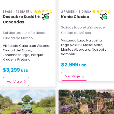
3.3
3.5
1 PAÍS
12 DÍAS
2 PAÍSES
8 DÍAS
Descubre Sudáfrica y
Kenia Clasica
Cascadas
Salidas todo el año
desde
Salidas todo el año
desde
Ciudad de México
Ciudad de México
Visitando
Lago Naivasha
,
Lago Nakuru
,
Masai Mara
,
Visitando
Cataratas Victoria
,
Montes Aberdare
,
Nairobi
y
Ciudad del Cabo
,
Samburu
Johannesburgo
,
Parque
Kruger
y
Pretoria
$
2,999
USD
$
3,299
USD
Ver Viaje
Ver Viaje