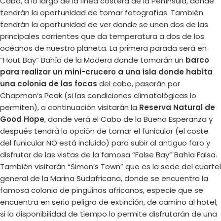
Cabo, a lo largo de la línea costera de la Península, donde
tendrán la oportunidad de tomar fotografías. También
tendrán la oportunidad de ver donde se unen dos de las
principales corrientes que da temperatura a dos de los
océanos de nuestro planeta. La primera parada será en
“Hout Bay” Bahía de la Madera donde tomarán un
barco
para realizar un mini-crucero a una isla donde habita
una colonia de las focas
del cabo, pasarán por
Chapman’s Peak (si las condiciones climatológicas lo
permiten), a continuación visitarán la
Reserva Natural de
Good Hope
, donde verá el Cabo de la Buena Esperanza y
después tendrá la opción de tomar el funicular (el coste
del funicular NO está incluido) para subir al antiguo faro y
disfrutar de las vistas de la famosa “False Bay” Bahía Falsa.
También visitarán “Simon’s Town” que es la sede del cuartel
general de la Marina Sudafricana, donde se encuentra la
famosa colonia de pingüinos africanos, especie que se
encuentra en serio peligro de extinción, de camino al hotel,
si la disponibilidad de tiempo lo permite disfrutarán de una