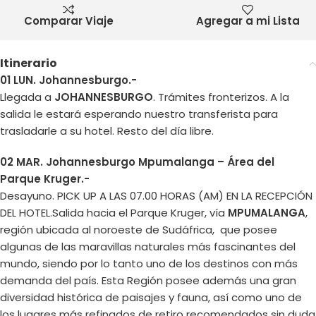
Comparar Viaje
Agregar a mi Lista
Itinerario
01 LUN. Johannesburgo.-
Llegada a
JOHANNESBURGO
. Trámites fronterizos. A la
salida le estará esperando nuestro transferista para
trasladarle a su hotel. Resto del día libre.
02 MAR. Johannesburgo Mpumalanga – Área del
Parque Kruger.-
Desayuno. PICK UP A LAS 07.00 HORAS (AM) EN LA RECEPCIÓN
DEL HOTEL.Salida hacia el Parque Kruger, vía
MPUMALANGA
,
región ubicada al noroeste de Sudáfrica, que posee
algunas de las maravillas naturales más fascinantes del
mundo, siendo por lo tanto uno de los destinos con más
demanda del país. Esta Región posee además una gran
diversidad histórica de paisajes y fauna, así como uno de
los lugares más refinados de retiro recomendados sin duda