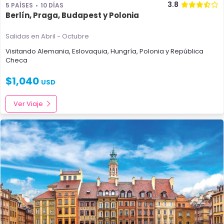
3.8
5 PAÍSES
10 DÍAS
Berlín, Praga, Budapest y Polonia
Salidas en Abril - Octubre
Visitando
Alemania
,
Eslovaquia
,
Hungría
,
Polonia
y
República
Checa
$
1,040
USD
Ver Viaje