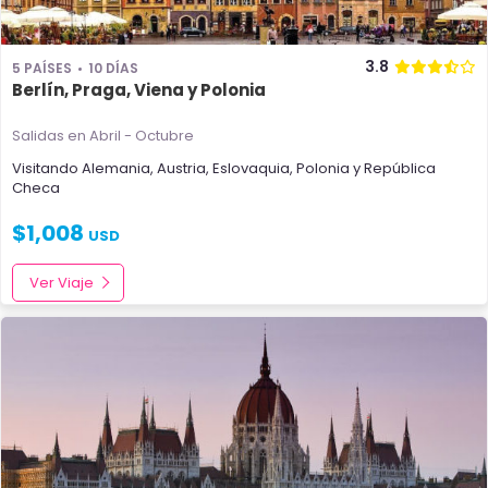
3.8
5 PAÍSES
10 DÍAS
Berlín, Praga, Viena y Polonia
Salidas en Abril - Octubre
Visitando
Alemania
,
Austria
,
Eslovaquia
,
Polonia
y
República
Checa
$
1,008
USD
Ver Viaje