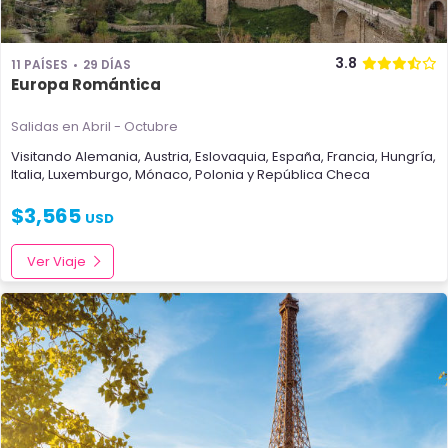
3.8
11 PAÍSES
29 DÍAS
Europa Romántica
Salidas en Abril - Octubre
Visitando
Alemania
,
Austria
,
Eslovaquia
,
España
,
Francia
,
Hungría
,
Italia
,
Luxemburgo
,
Mónaco
,
Polonia
y
República Checa
$
3,565
USD
Ver Viaje