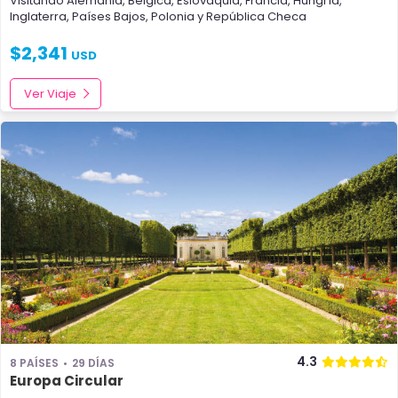
Visitando
Alemania
,
Bélgica
,
Eslovaquia
,
Francia
,
Hungría
,
Inglaterra
,
Países Bajos
,
Polonia
y
República Checa
$
2,341
USD
Ver Viaje
4.3
8 PAÍSES
29 DÍAS
Europa Circular