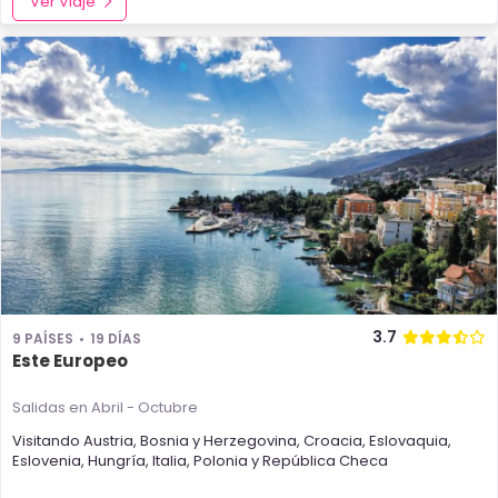
Ver Viaje
3.7
9 PAÍSES
19 DÍAS
Este Europeo
Salidas en Abril - Octubre
Visitando
Austria
,
Bosnia y Herzegovina
,
Croacia
,
Eslovaquia
,
Eslovenia
,
Hungría
,
Italia
,
Polonia
y
República Checa