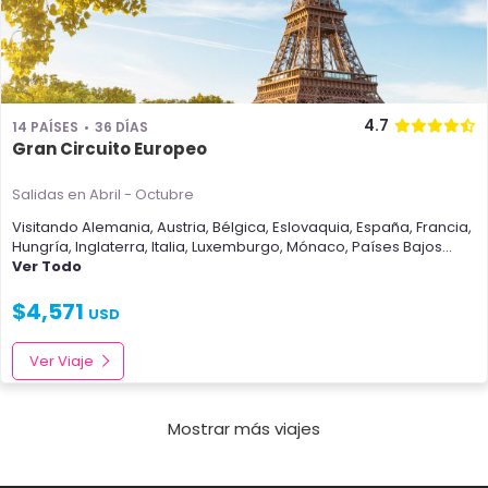
4.7
14 PAÍSES
36 DÍAS
Gran Circuito Europeo
Salidas en Abril - Octubre
Visitando
Alemania
,
Austria
,
Bélgica
,
Eslovaquia
,
España
,
Francia
,
Hungría
,
Inglaterra
,
Italia
,
Luxemburgo
,
Mónaco
,
Países Bajos
...
Ver Todo
$
4,571
USD
Ver Viaje
Mostrar más viajes