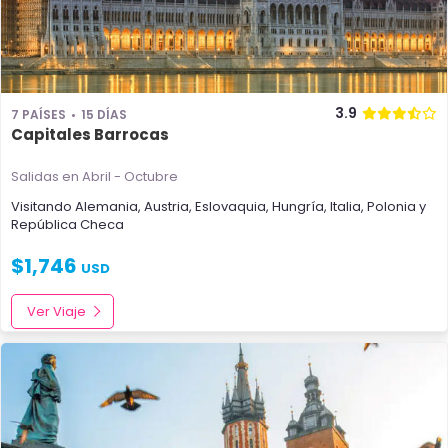
3.9
7 PAÍSES
15 DÍAS
Capitales Barrocas
Salidas en Abril - Octubre
Visitando
Alemania
,
Austria
,
Eslovaquia
,
Hungría
,
Italia
,
Polonia
y
República Checa
$
1,746
USD
Ver Viaje