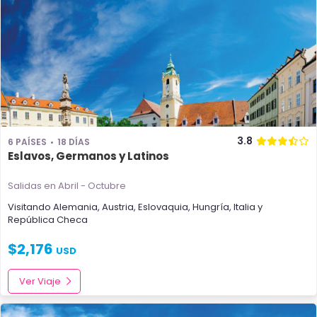
3.8
6 PAÍSES
18 DÍAS
Eslavos, Germanos y Latinos
Salidas en Abril - Octubre
Visitando
Alemania
,
Austria
,
Eslovaquia
,
Hungría
,
Italia
y
República Checa
$
2,176
USD
Ver Viaje