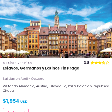
3.8
6 PAÍSES
16 DÍAS
Eslavos, Germanos y Latinos Fin Praga
Salidas en Abril - Octubre
Visitando
Alemania
,
Austria
,
Eslovaquia
,
Italia
,
Polonia
y
República
Checa
$
1,954
USD