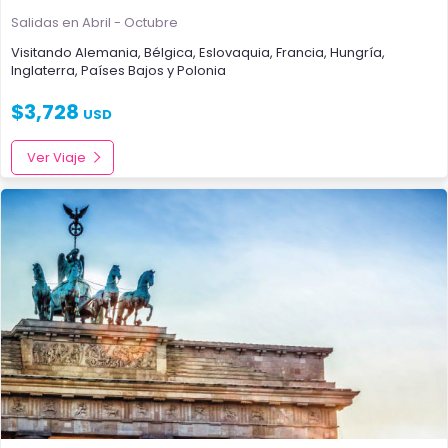
Salidas en Abril - Octubre
Visitando
Alemania
,
Bélgica
,
Eslovaquia
,
Francia
,
Hungría
,
Inglaterra
,
Países Bajos
y
Polonia
$
3,728
USD
Ver Viaje