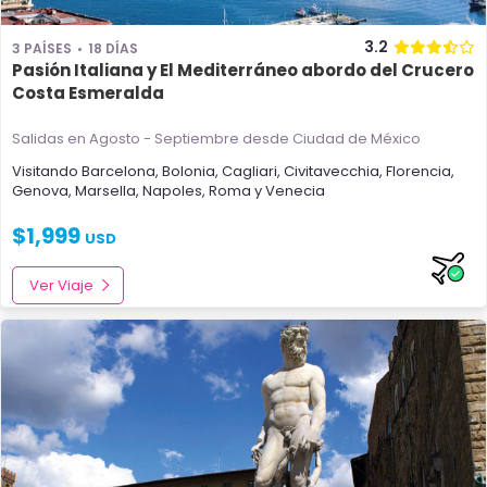
3.2
3 PAÍSES
18 DÍAS
Pasión Italiana y El Mediterráneo abordo del Crucero
Costa Esmeralda
Salidas en Agosto - Septiembre
desde Ciudad de México
Visitando
Barcelona
,
Bolonia
,
Cagliari
,
Civitavecchia
,
Florencia
,
Genova
,
Marsella
,
Napoles
,
Roma
y
Venecia
$
1,999
USD
Ver Viaje