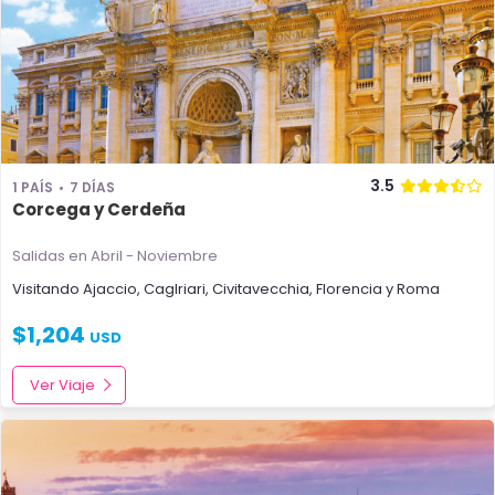
3.5
1 PAÍS
7 DÍAS
Corcega y Cerdeña
Salidas en Abril - Noviembre
Visitando
Ajaccio
,
Caglriari
,
Civitavecchia
,
Florencia
y
Roma
$
1,204
USD
Ver Viaje