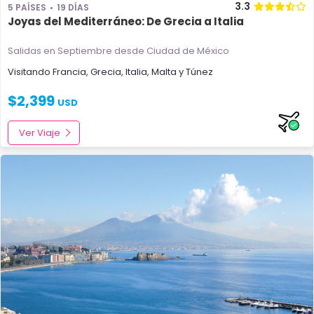
3.3
5 PAÍSES
19 DÍAS
Joyas del Mediterráneo: De Grecia a Italia
Salidas en Septiembre
desde Ciudad de México
Visitando
Francia
,
Grecia
,
Italia
,
Malta
y
Túnez
$
2,399
USD
Ver Viaje