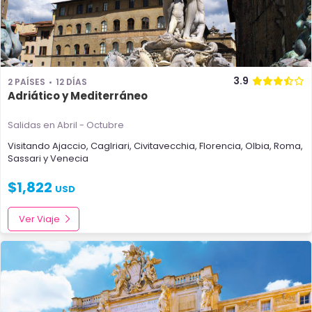
3.9
2 PAÍSES
12 DÍAS
Adriático y Mediterráneo
Salidas en Abril - Octubre
Visitando
Ajaccio
,
Caglriari
,
Civitavecchia
,
Florencia
,
Olbia
,
Roma
,
Sassari
y
Venecia
$
1,822
USD
Ver Viaje