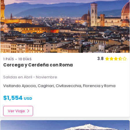
3.8
1 PAÍS
10 DÍAS
Corcega y Cerdeña con Roma
Salidas en Abril - Noviembre
Visitando
Ajaccio
,
Caglriari
,
Civitavecchia
,
Florencia
y
Roma
$
1,554
USD
Ver Viaje