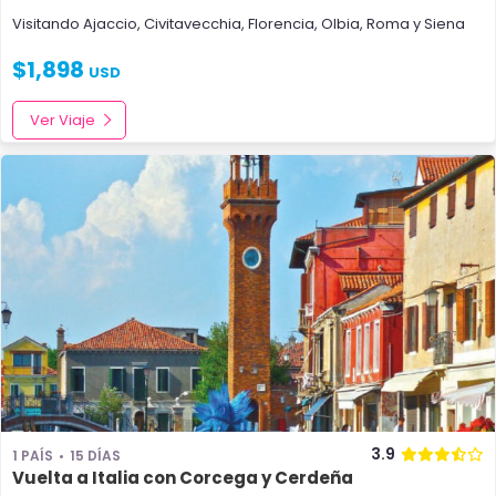
Visitando
Ajaccio
,
Civitavecchia
,
Florencia
,
Olbia
,
Roma
y
Siena
$
1,898
USD
Ver Viaje
3.9
1 PAÍS
15 DÍAS
Vuelta a Italia con Corcega y Cerdeña