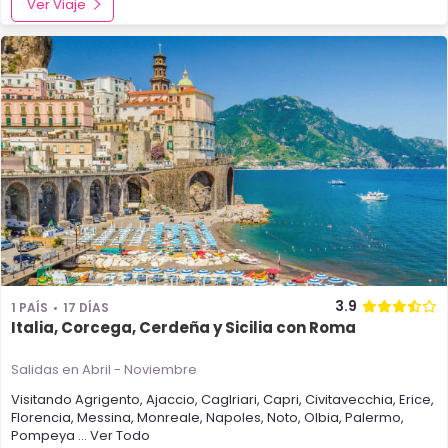
Ver Viaje
3.9
1 PAÍS
17 DÍAS
Italia, Corcega, Cerdeña y Sicilia con Roma
Salidas en Abril - Noviembre
Visitando
Agrigento
,
Ajaccio
,
Caglriari
,
Capri
,
Civitavecchia
,
Erice
,
Florencia
,
Messina
,
Monreale
,
Napoles
,
Noto
,
Olbia
,
Palermo
,
Pompeya
... Ver Todo