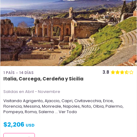
3.8
1 PAÍS
14 DÍAS
Italia, Corcega, Cerdeña y Sicilia
Salidas en Abril - Noviembre
Visitando
Agrigento
,
Ajaccio
,
Capri
,
Civitavecchia
,
Erice
,
Florencia
,
Messina
,
Monreale
,
Napoles
,
Noto
,
Olbia
,
Palermo
,
Pompeya
,
Roma
,
Salerno
... Ver Todo
$
2,206
USD