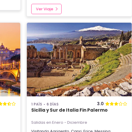
Ver Viaje
3.0
1 PAÍS
6 DÍAS
Sicilia y Sur de Italia Fin Palermo
Salidas en Enero - Diciembre
Visitando
Agrigento
,
Capri
,
Erice
,
Messina
,