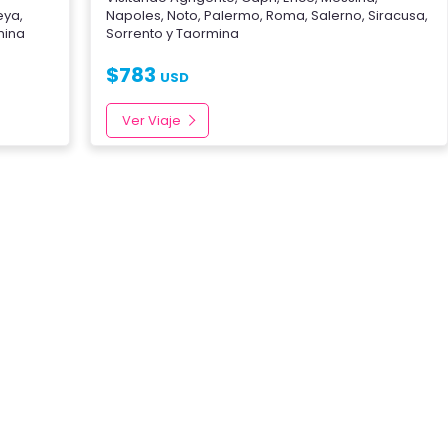
eya
,
Napoles
,
Noto
,
Palermo
,
Roma
,
Salerno
,
Siracusa
,
mina
Sorrento
y
Taormina
$
783
USD
Ver Viaje