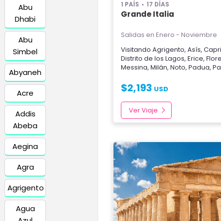
1 PAÍS
17 DÍAS
Abu
Grande Italia
Dhabi
Salidas en Enero - Noviembre
Abu
Visitando
Agrigento
,
Asís
,
Capr
Simbel
Distrito de los Lagos
,
Erice
,
Flor
Messina
,
Milán
,
Noto
,
Padua
,
Pa
Abyaneh
$
2,193
USD
Acre
Ver Viaje
Addis
Abeba
Aegina
Agra
Agrigento
Agua
Azul