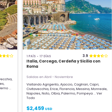
3.9
1 PAÍS
17 DÍAS
Italia, Corcega, Cerdeña y Sicilia con
Roma
Salidas en Abril - Noviembre
vecchia
,
es
,
Visitando
Agrigento
,
Ajaccio
,
Caglriari
,
Capri
,
lerno
...
Civitavecchia
,
Erice
,
Florencia
,
Messina
,
Monreale
,
Napoles
,
Noto
,
Olbia
,
Palermo
,
Pompeya
... Ver
Todo
$
2,459
USD