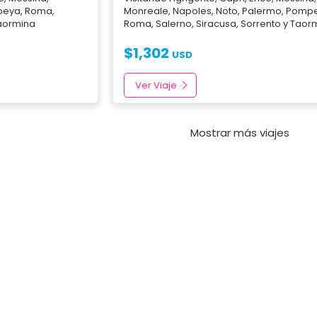
peya
,
Roma
,
Monreale
,
Napoles
,
Noto
,
Palermo
,
Pomp
aormina
Roma
,
Salerno
,
Siracusa
,
Sorrento
y
Taor
$
1,302
USD
Ver Viaje
Mostrar más viajes