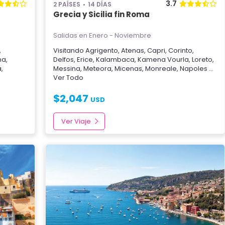
3.7
2 PAÍSES
14 DÍAS
Grecia y Sicilia fin Roma
Salidas en Enero - Noviembre
,
Visitando
Agrigento
,
Atenas
,
Capri
,
Corinto
,
na
,
Delfos
,
Erice
,
Kalambaca
,
Kamena Vourla
,
Loreto
,
a
,
Messina
,
Meteora
,
Micenas
,
Monreale
,
Napoles
...
Ver Todo
$
2,047
USD
Ver Viaje