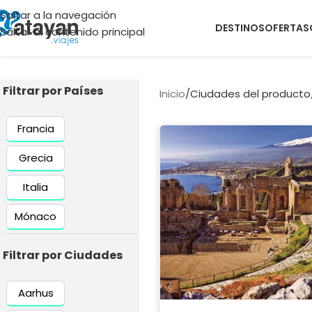
Saltar a la navegación
DESTINOS
OFERTAS
Saltar al contenido principal
Filtrar por Países
Inicio
/
Ciudades del producto
Francia
Grecia
Italia
Mónaco
Filtrar por Ciudades
Aarhus