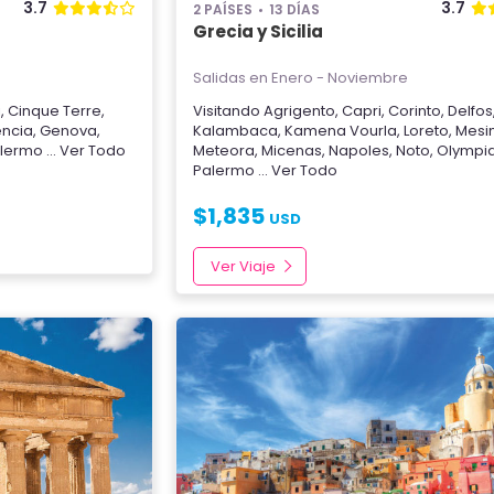
3.7
3.7
2 PAÍSES
13 DÍAS
Grecia y Sicilia
Salidas en Enero - Noviembre
i
,
Cinque Terre
,
Visitando
Agrigento
,
Capri
,
Corinto
,
Delfos
encia
,
Genova
,
Kalambaca
,
Kamena Vourla
,
Loreto
,
Mesi
lermo
... Ver Todo
Meteora
,
Micenas
,
Napoles
,
Noto
,
Olympi
Palermo
... Ver Todo
$
1,835
USD
Ver Viaje