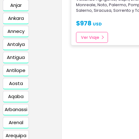
Anjar
Monreale
,
Noto
,
Palermo
,
Pom
Salerno
,
Siracusa
,
Sorrento
y
T
Ankara
$
978
USD
Annecy
Ver Viaje
Antalya
Antigua
Antilope
Aosta
Aqaba
Arbanassi
Arenal
Arequipa