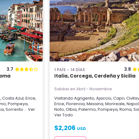
3.7
3.8
1 PAÍS
14 DÍAS
 Roma
Italia, Corcega, Cerdeña y Sicilia
Salidas en Abril - Noviembre
i
,
Costa Azul
,
Erice
,
Visitando
Agrigento
,
Ajaccio
,
Capri
,
Civita
rmo
,
Pompeya
,
Erice
,
Florencia
,
Messina
,
Monreale
,
Napol
sa
,
Sorrento
... Ver
Noto
,
Olbia
,
Palermo
,
Pompeya
,
Roma
,
Sa
Ver Todo
$
2,206
USD