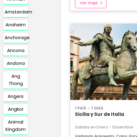
Ver Viaje
Amsterdam
Anaheim
Anchorage
Ancona
Andorra
Ang
Thong
Angers
1 PAÍS
7 DÍAS
Angkor
Sicilia y Sur de Italia
Animal
Salidas en Enero - Diciembre
Kingdom
Visitando
Agrigento
,
Capri
,
Eric