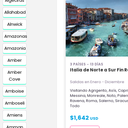
Algeciras
Allahabad
Alnwick
Amazonas
Amazonia
Amber
3 PAÍSES
13 DÍAS
Italia de Norte a Sur Fin
Amber
Cove
Salidas en Enero - Diciembre
Visitando
Agrigento
,
Asís
,
Capr
Amboise
Messina
,
Monreale
,
Noto
,
Pale
Ravena
,
Roma
,
Salerno
,
Siracu
Amboseli
Todo
Amiens
$
1,642
USD
Amman