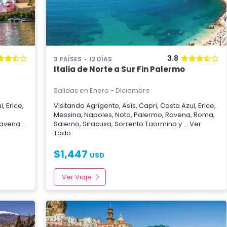
3.8
3 PAÍSES
12 DÍAS
Italia de Norte a Sur Fin Palermo
Salidas en Enero - Diciembre
l
,
Erice
,
Visitando
Agrigento
,
Asís
,
Capri
,
Costa Azul
,
Erice
,
,
Messina
,
Napoles
,
Noto
,
Palermo
,
Ravena
,
Roma
,
avena
...
Salerno
,
Siracusa
,
Sorrento
Taormina
y
... Ver
Todo
$
1,447
USD
Ver Viaje