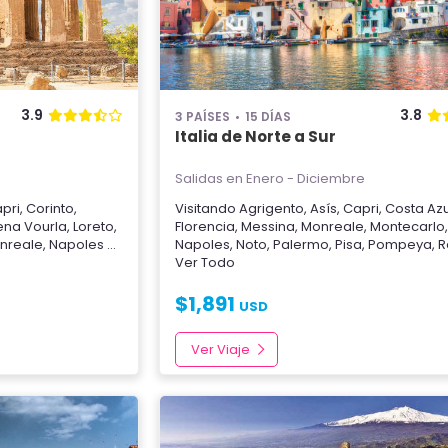
3.9
3.8
3 PAÍSES
15 DÍAS
Italia de Norte a Sur
Salidas en Enero - Diciembre
pri
,
Corinto
,
Visitando
Agrigento
,
Asís
,
Capri
,
Costa Azu
na Vourla
,
Loreto
,
Florencia
,
Messina
,
Monreale
,
Montecarlo
nreale
,
Napoles
...
Napoles
,
Noto
,
Palermo
,
Pisa
,
Pompeya
,
R
Ver Todo
$
1,891
USD
Ver Viaje