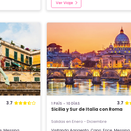
Ver Viaje
3.7
3.7
1 PAÍS
10 DÍAS
Sicilia y Sur de Italia con Roma
Salidas en Enero - Diciembre
e
,
Messina
,
Visitando
Agrigento
,
Capri
,
Erice
,
Messina
,