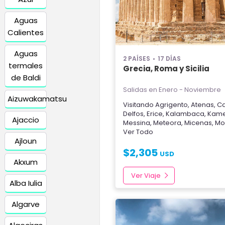
Aguas
Calientes
Aguas
2 PAÍSES
17 DÍAS
termales
Grecia, Roma y Sicilia
de Baldi
Salidas en Enero - Noviembre
Aizuwakamatsu
Visitando
Agrigento
,
Atenas
,
Ca
Delfos
,
Erice
,
Kalambaca
,
Kame
Ajaccio
Messina
,
Meteora
,
Micenas
,
Mo
Ver Todo
Ajloun
$
2,305
USD
Akxum
Ver Viaje
Alba Iulia
Algarve