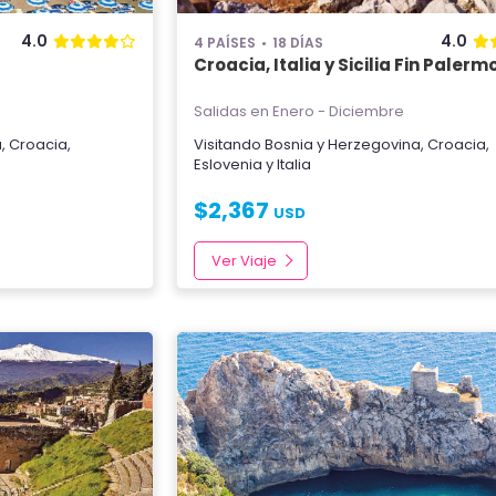
4.0
4.0
4 PAÍSES
18 DÍAS
Croacia, Italia y Sicilia Fin Palerm
Salidas en Enero - Diciembre
a
,
Croacia
,
Visitando
Bosnia y Herzegovina
,
Croacia
,
Eslovenia
y
Italia
$
2,367
USD
Ver Viaje