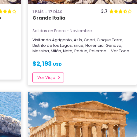
3.7
1 PAÍS
17 DÍAS
o
Grande Italia
Salidas en Enero - Noviembre
Visitando
Agrigento
,
Asís
,
Capri
,
Cinque Terre
,
Distrito de los Lagos
,
Erice
,
Florencia
,
Genova
,
Messina
,
Milán
,
Noto
,
Padua
,
Palermo
... Ver Todo
$
2,193
USD
Ver Viaje