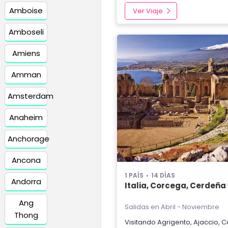
Amboise
Ver Viaje
Amboseli
Amiens
Amman
Amsterdam
Anaheim
Anchorage
Ancona
1 PAÍS
14 DÍAS
Andorra
Italia, Corcega, Cerdeña y
Ang
Salidas en Abril - Noviembre
Thong
Visitando
Agrigento
,
Ajaccio
,
C