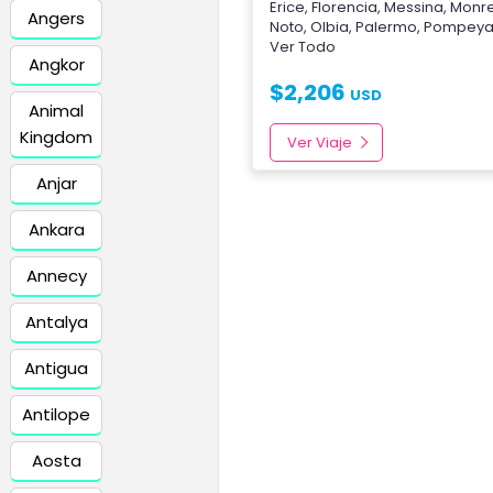
Erice
,
Florencia
,
Messina
,
Monr
Angers
Noto
,
Olbia
,
Palermo
,
Pompey
Ver Todo
Angkor
$
2,206
USD
Animal
Kingdom
Ver Viaje
Anjar
Ankara
Annecy
Antalya
Antigua
Antilope
Aosta