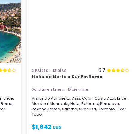
3.7
3 PAÍSES
13 DÍAS
Italia de Norte a Sur Fin Roma
Salidas en Enero - Diciembre
l
,
Erice
,
Visitando
Agrigento
,
Asís
,
Capri
,
Costa Azul
,
Erice
,
,
Roma
,
Messina
,
Monreale
,
Noto
,
Palermo
,
Pompeya
,
 Ver
Ravena
,
Roma
,
Salerno
,
Siracusa
,
Sorrento
... Ver
Todo
$
1,642
USD