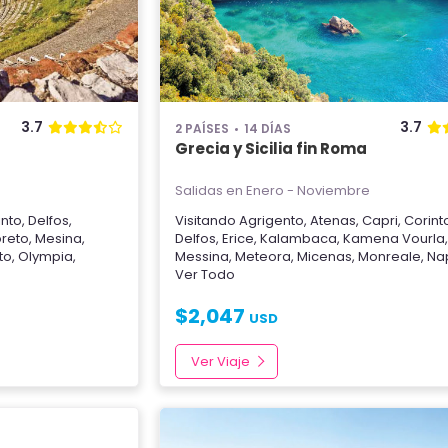
3.7
3.7
2 PAÍSES
14 DÍAS
Grecia y Sicilia fin Roma
Salidas en Enero - Noviembre
into
,
Delfos
,
Visitando
Agrigento
,
Atenas
,
Capri
,
Corint
oreto
,
Mesina
,
Delfos
,
Erice
,
Kalambaca
,
Kamena Vourla
to
,
Olympia
,
Messina
,
Meteora
,
Micenas
,
Monreale
,
Na
Ver Todo
$
2,047
USD
Ver Viaje