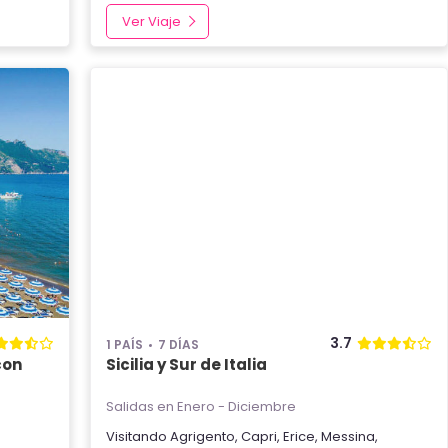
Ver Viaje
3.7
1 PAÍS
7 DÍAS
con
Sicilia y Sur de Italia
Salidas en Enero - Diciembre
Visitando
Agrigento
,
Capri
,
Erice
,
Messina
,