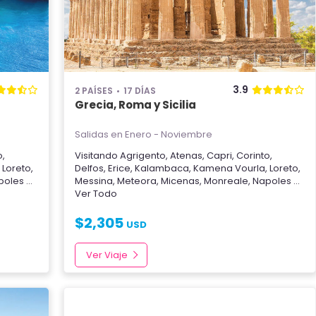
3.9
2 PAÍSES
17 DÍAS
Grecia, Roma y Sicilia
Salidas en Enero - Noviembre
o
,
Visitando
Agrigento
,
Atenas
,
Capri
,
Corinto
,
,
Loreto
,
Delfos
,
Erice
,
Kalambaca
,
Kamena Vourla
,
Loreto
,
poles
...
Messina
,
Meteora
,
Micenas
,
Monreale
,
Napoles
...
Ver Todo
$
2,305
USD
Ver Viaje