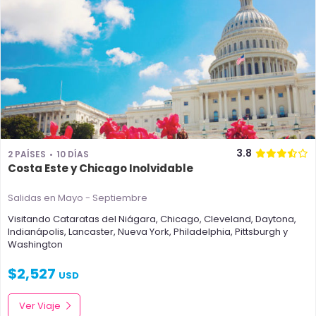
3.8
2 PAÍSES
10 DÍAS
Costa Este y Chicago Inolvidable
Salidas en Mayo - Septiembre
Visitando
Cataratas del Niágara
,
Chicago
,
Cleveland
,
Daytona
,
Indianápolis
,
Lancaster
,
Nueva York
,
Philadelphia
,
Pittsburgh
y
Washington
$
2,527
USD
Ver Viaje