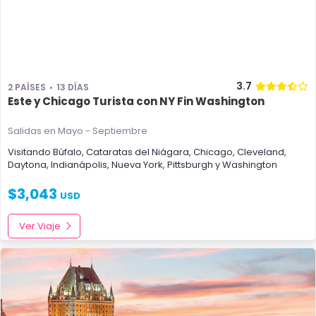
3.7
2 PAÍSES
13 DÍAS
Este y Chicago Turista con NY Fin Washington
Salidas en Mayo - Septiembre
Visitando
Búfalo
,
Cataratas del Niágara
,
Chicago
,
Cleveland
,
Daytona
,
Indianápolis
,
Nueva York
,
Pittsburgh
y
Washington
$
3,043
USD
Ver Viaje