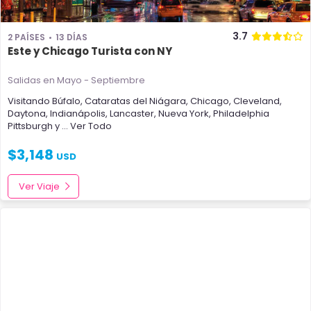
3.7
2 PAÍSES
13 DÍAS
Este y Chicago Turista con NY
Salidas en Mayo - Septiembre
Visitando
Búfalo
,
Cataratas del Niágara
,
Chicago
,
Cleveland
,
Daytona
,
Indianápolis
,
Lancaster
,
Nueva York
,
Philadelphia
Pittsburgh
y
... Ver Todo
$
3,148
USD
Ver Viaje