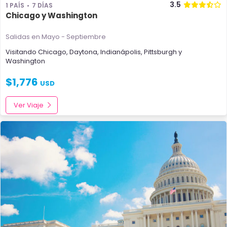
3.5
1 PAÍS
7 DÍAS
Chicago y Washington
Salidas en Mayo - Septiembre
Visitando
Chicago
,
Daytona
,
Indianápolis
,
Pittsburgh
y
Washington
$
1,776
USD
Ver Viaje