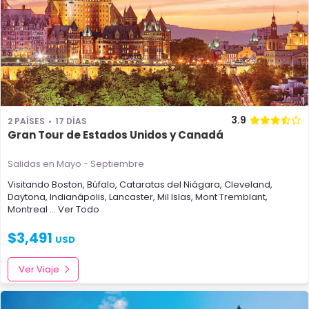
3.9
2 PAÍSES
17 DÍAS
Gran Tour de Estados Unidos y Canadá
Salidas en Mayo - Septiembre
Visitando
Boston
,
Búfalo
,
Cataratas del Niágara
,
Cleveland
,
Daytona
,
Indianápolis
,
Lancaster
,
Mil Islas
,
Mont Tremblant
,
Montreal
... Ver Todo
$
3,491
USD
Ver Viaje