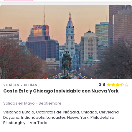
3.8
2 PAÍSES
13 DÍAS
Costa Este y Chicago Inolvidable con Nueva York
Salidas en Mayo - Septiembre
Visitando
Búfalo
,
Cataratas del Niágara
,
Chicago
,
Cleveland
,
Daytona
,
Indianápolis
,
Lancaster
,
Nueva York
,
Philadelphia
Pittsburgh
y
... Ver Todo