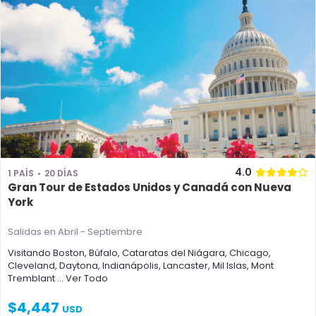
4.0
1 PAÍS
20 DÍAS
Gran Tour de Estados Unidos y Canadá con Nueva
York
Salidas en Abril - Septiembre
Visitando
Boston
,
Búfalo
,
Cataratas del Niágara
,
Chicago
,
Cleveland
,
Daytona
,
Indianápolis
,
Lancaster
,
Mil Islas
,
Mont
Tremblant
... Ver Todo
$
4,447
USD