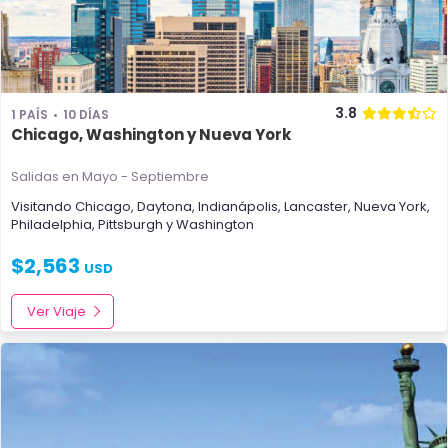
3.8
1 PAÍS
10 DÍAS
Chicago, Washington y Nueva York
Salidas en Mayo - Septiembre
Visitando
Chicago
,
Daytona
,
Indianápolis
,
Lancaster
,
Nueva York
,
Philadelphia
,
Pittsburgh
y
Washington
$
2,563
USD
Ver Viaje