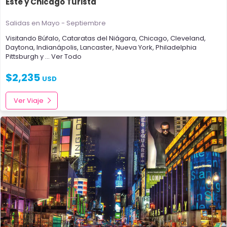
Este y Chicago Turista
Salidas en Mayo - Septiembre
Visitando
Búfalo
,
Cataratas del Niágara
,
Chicago
,
Cleveland
,
Daytona
,
Indianápolis
,
Lancaster
,
Nueva York
,
Philadelphia
Pittsburgh
y
... Ver Todo
$
2,235
USD
Ver Viaje