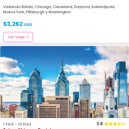
Visitando
Búfalo
,
Chicago
,
Cleveland
,
Daytona
,
Indianápolis
,
Nueva York
,
Pittsburgh
y
Washington
$
3,262
USD
Ver Viaje
3.8
1 PAÍS
10 DÍAS