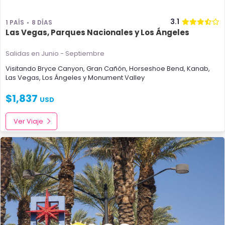
3.1
1 PAÍS
8 DÍAS
Las Vegas, Parques Nacionales y Los Ángeles
Salidas en Junio - Septiembre
Visitando
Bryce Canyon
,
Gran Cañón
,
Horseshoe Bend
,
Kanab
,
Las Vegas
,
Los Ángeles
y
Monument Valley
$
1,837
USD
Ver Viaje