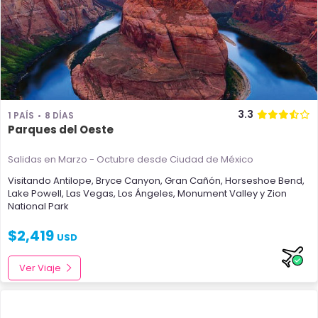
3.3
1 PAÍS
8 DÍAS
Parques del Oeste
Salidas en Marzo - Octubre
desde Ciudad de México
Visitando
Antilope
,
Bryce Canyon
,
Gran Cañón
,
Horseshoe Bend
,
Lake Powell
,
Las Vegas
,
Los Ángeles
,
Monument Valley
y
Zion
National Park
$
2,419
USD
Ver Viaje