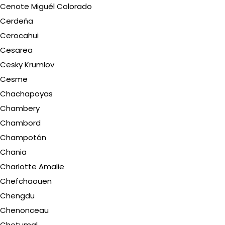
Cenote Miguél Colorado
Cerdeña
Cerocahui
Cesarea
Cesky Krumlov
Cesme
Chachapoyas
Chambery
Chambord
Champotón
Chania
Charlotte Amalie
Chefchaouen
Chengdu
Chenonceau
Chetumal