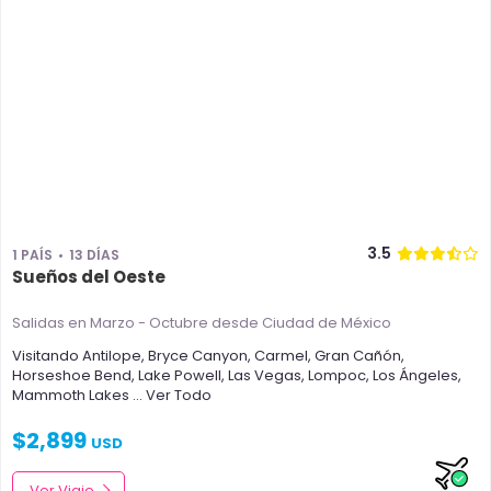
3.5
1 PAÍS
13 DÍAS
Sueños del Oeste
Salidas en Marzo - Octubre
desde Ciudad de México
Visitando
Antilope
,
Bryce Canyon
,
Carmel
,
Gran Cañón
,
Horseshoe Bend
,
Lake Powell
,
Las Vegas
,
Lompoc
,
Los Ángeles
,
Mammoth Lakes
... Ver Todo
$
2,899
USD
Ver Viaje