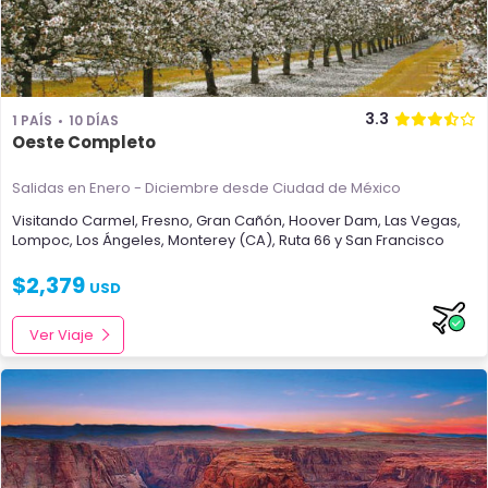
3.3
1 PAÍS
10 DÍAS
Oeste Completo
Salidas en Enero - Diciembre
desde Ciudad de México
Visitando
Carmel
,
Fresno
,
Gran Cañón
,
Hoover Dam
,
Las Vegas
,
Lompoc
,
Los Ángeles
,
Monterey (CA)
,
Ruta 66
y
San Francisco
$
2,379
USD
Ver Viaje