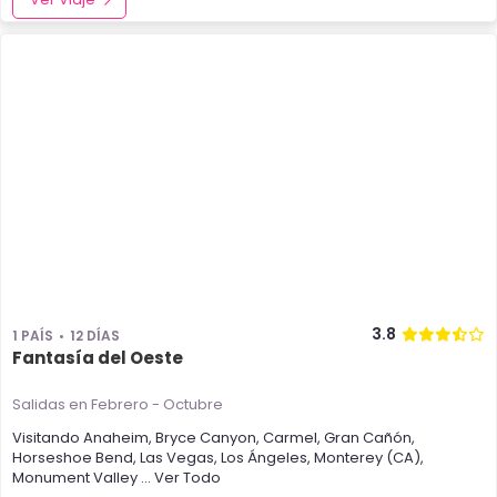
3.8
1 PAÍS
12 DÍAS
Fantasía del Oeste
Salidas en Febrero - Octubre
Visitando
Anaheim
,
Bryce Canyon
,
Carmel
,
Gran Cañón
,
Horseshoe Bend
,
Las Vegas
,
Los Ángeles
,
Monterey (CA)
,
Monument Valley
... Ver Todo