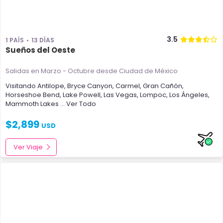
3.5
1 PAÍS
13 DÍAS
Sueños del Oeste
Salidas en Marzo - Octubre
desde Ciudad de México
Visitando
Antilope
,
Bryce Canyon
,
Carmel
,
Gran Cañón
,
Horseshoe Bend
,
Lake Powell
,
Las Vegas
,
Lompoc
,
Los Ángeles
,
Mammoth Lakes
... Ver Todo
$
2,899
USD
Ver Viaje