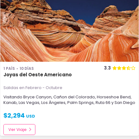
3.3
1 PAÍS
10 DÍAS
Joyas del Oeste Americano
Salidas en Febrero - Octubre
Visitando
Bryce Canyon
,
Cañon del Colorado
,
Horseshoe Bend
,
Kanab
,
Las Vegas
,
Los Ángeles
,
Palm Springs
,
Ruta 66
y
San Diego
$
2,294
USD
Ver Viaje