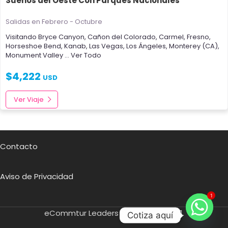
Sueños del Oeste Con Parques Nacionales
Salidas en Febrero - Octubre
Visitando
Bryce Canyon
,
Cañon del Colorado
,
Carmel
,
Fresno
,
Horseshoe Bend
,
Kanab
,
Las Vegas
,
Los Ángeles
,
Monterey (CA)
,
Monument Valley
... Ver Todo
$
4,222
USD
Ver Viaje
Contacto
Aviso de Privacidad
1
eCommtur Leaders SA de CV
2021.
Cotiza aquí