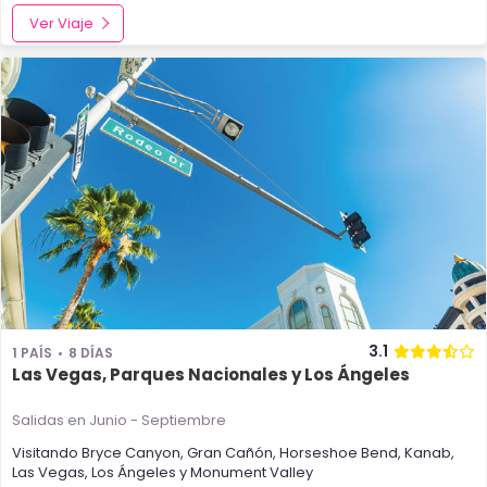
Ver Viaje
3.1
1 PAÍS
8 DÍAS
Las Vegas, Parques Nacionales y Los Ángeles
Salidas en Junio - Septiembre
Visitando
Bryce Canyon
,
Gran Cañón
,
Horseshoe Bend
,
Kanab
,
Las Vegas
,
Los Ángeles
y
Monument Valley