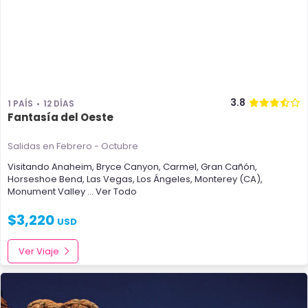
3.8
1 PAÍS
12 DÍAS
Fantasía del Oeste
Salidas en Febrero - Octubre
Visitando
Anaheim
,
Bryce Canyon
,
Carmel
,
Gran Cañón
,
Horseshoe Bend
,
Las Vegas
,
Los Ángeles
,
Monterey (CA)
,
Monument Valley
... Ver Todo
$
3,220
USD
Ver Viaje