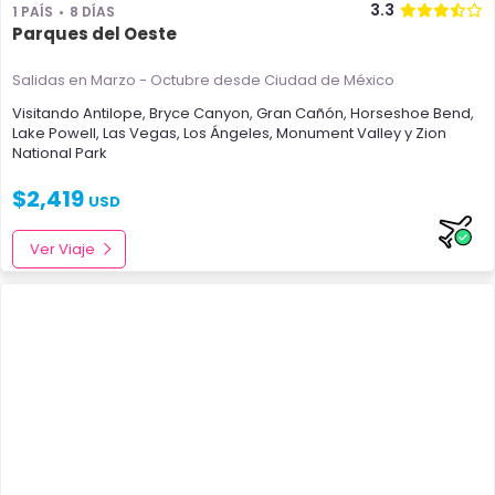
3.3
1 PAÍS
8 DÍAS
Parques del Oeste
Salidas en Marzo - Octubre
desde Ciudad de México
Visitando
Antilope
,
Bryce Canyon
,
Gran Cañón
,
Horseshoe Bend
,
Lake Powell
,
Las Vegas
,
Los Ángeles
,
Monument Valley
y
Zion
National Park
$
2,419
USD
Ver Viaje